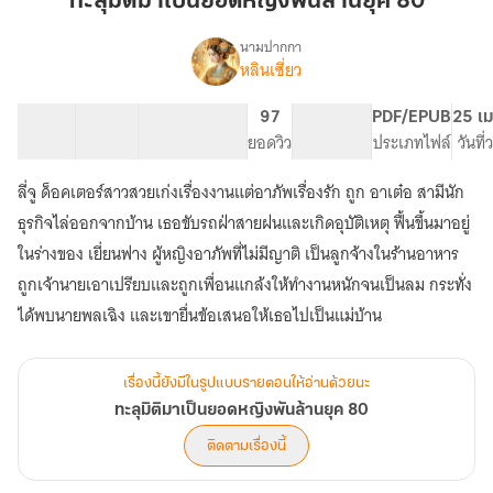
ทะลุมิติมาเป็นยอดหญิงพันล้านยุค 80
เป็น
ยอด
นามปากกา
หลินเซี่ยว
เรื่อง
หญิง
ทะลุ
พัน
มิติ
55 ตอน
65.02K
357
97
PG ทั่วไป
PDF/EPUB
25 เม
ล้าน
มา
สารบัญ
จำนวนคำ
จำนวนหน้า (A5)
ยอดวิว
ระดับเนื้อหา
ประเภทไฟล์
วันที
ยุค
เป็น
ยอด
80
ลี่จู ด็อคเตอร์สาวสวยเก่งเรื่องงานแต่อาภัพเรื่องรัก ถูก อาเต๋อ สามีนัก
หญิง
พัน
ธุรกิจไล่ออกจากบ้าน เธอขับรถฝ่าสายฝนและเกิดอุบัติเหตุ ฟื้นขึ้นมาอยู่
ล้าน
ในร่างของ เยี่ยนฟาง ผู้หญิงอาภัพที่ไม่มีญาติ เป็นลูกจ้างในร้านอาหาร
ยุค
ถูกเจ้านายเอาเปรียบและถูกเพื่อนแกล้งให้ทำงานหนักจนเป็นลม กระทั่ง
80
ได้พบนายพลเฉิง และเขายื่นข้อเสนอให้เธอไปเป็นแม่บ้าน
เรื่องนี้ยังมีในรูปแบบรายตอนให้อ่านด้วยนะ
ทะลุมิติมาเป็นยอดหญิงพันล้านยุค 80
ติดตามเรื่องนี้