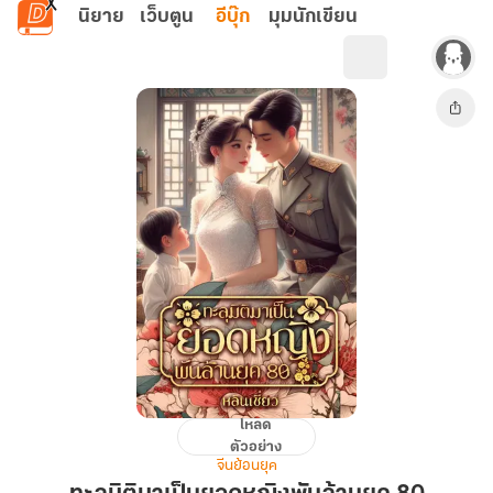
ข้ามไปยังเนื้อหาหลัก
นิยาย
เว็บตูน
อีบุ๊ก
มุมนักเขียน
โหลด
ทะลุ
ตัวอย่าง
มิติ
จีนย้อนยุค
มา