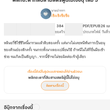
พลิกชะตาที่สิบสามสตรีผู้นี้ไม่ใช่อนุ เล่ม 3
สิบ
สาม
นามปากกา
เชิงเชิงชือชือ
เรื่อง
สตรี
พลิก
ผู้
ชะตา
19 ตอน
68.08K
236
384
PG ทั่วไป
PDF/EPUB
26 เม
นี้
ที่
สารบัญ
จำนวนคำ
จำนวนหน้า (A5)
ยอดวิว
ระดับเนื้อหา
ประเภทไฟล์
วันที
ไม่ใช่
สิบ
สาม
อนุ
หลินอวี่ซีใช้ชีวิตนี้มารวมแล้วสิบสองครั้ง แต่นางไม่เคยหนีพ้นการเป็นอนุ
สตรี
เล่ม
ผู้
ของต้วนอ๋องสักครั้ง จนกระทั้งนางลองเปลี่ยนวิธี ถ้าหนีไม่ได้ก็ยื่นมือเข้า
3
นี้
ช่วย จนเกิดเป็นสัญญา...จากนี้ข้าจะไม่ขอผิดต่อเจ้าผู้เดียว
ไม่ใช่
อนุ
เรื่องนี้ยังมีในรูปแบบรายตอนให้อ่านด้วยนะ
พลิกชะตาที่สิบสามสตรีผู้นี้ไม่ใช่อนุ
ติดตามเรื่องนี้
อีบุ๊กจากเรื่องนี้