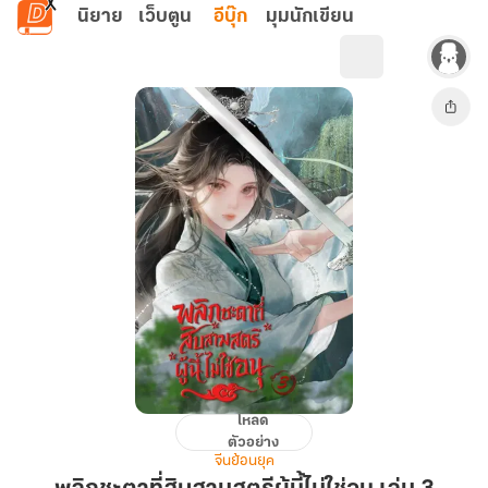
ข้ามไปยังเนื้อหาหลัก
นิยาย
เว็บตูน
อีบุ๊ก
มุมนักเขียน
โหลด
พลิก
ตัวอย่าง
ชะตา
จีนย้อนยุค
ที่