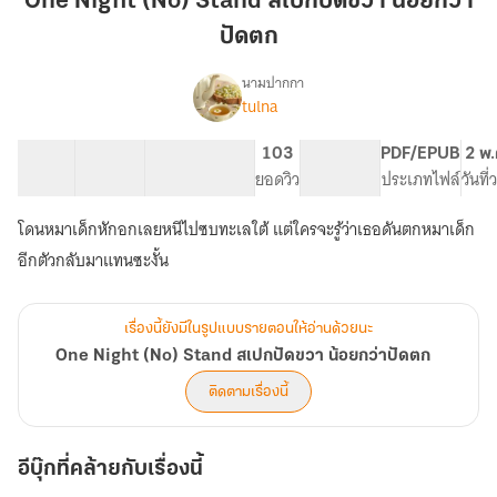
One Night (No) Stand สเปกปัดขวา น้อยกว่า
Stand
ปัดตก
สเปก
ปัด
นามปากกา
ขวา
tulna
One
เรื่อง
น้อย
Night
(No)
กว่า
41 ตอน
115.96K
467
103
PG ทั่วไป
PDF/EPUB
2 พ.
Stand
สารบัญ
จำนวนคำ
ปัด
จำนวนหน้า (A5)
ยอดวิว
ระดับเนื้อหา
ประเภทไฟล์
วันที
สเปก
ตก
ปัด
โดนหมาเด็กหักอกเลยหนีไปซบทะเลใต้ แต่ใครจะรู้ว่าเธอดันตกหมาเด็ก
ขวา
อีกตัวกลับมาแทนซะงั้น
น้อย
กว่า
ปัด
ตก
เรื่องนี้ยังมีในรูปแบบรายตอนให้อ่านด้วยนะ
One Night (No) Stand สเปกปัดขวา น้อยกว่าปัดตก
ติดตามเรื่องนี้
อีบุ๊กที่คล้ายกับเรื่องนี้