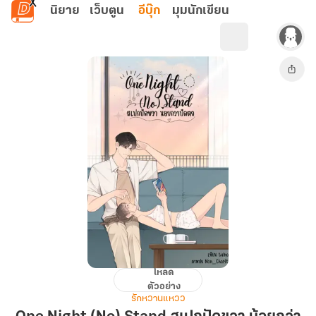
ข้ามไปยังเนื้อหาหลัก
นิยาย
เว็บตูน
อีบุ๊ก
มุมนักเขียน
โหลด
One
ตัวอย่าง
Night
รักหวานแหวว
(No)