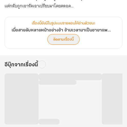
แต่กลับถูกเอารัดเอาเปรียบมาโดยตลอด
ครอบครัวอนุตั้งตนเป็นใหญ่ พี่ชายโดนวางยาจนตาบอด มารดาตายอย่าง
เรื่องนี้ยังมีในรูปแบบรายตอนให้อ่านด้วยนะ
ไม่เป็นธรรม
เมื่อสายลับหลายหน้าอย่างข้า ข้ามเวลามาเป็นชายาแพทย์ยืนหนึ่ง (นิยายแปล)
มิหนำซ้ำพอฟื้นขึ้นมาแล้ว นางจะต้องแต่งงานกับซื่อจื่อโง่เขลา
ติดตามเรื่องนี้
ปัญญาอ่อนอีก!
นี่มันชีวิตอะไรกัน! แต่หากคนผู้นั้นตาย นางก็ไม่ต้องแต่งงานกับเขา
ฉะนั้นเพียงฆ่าทิ้งก็สิ้นเรื่อง!
อีบุ๊กจากเรื่องนี้
อีกทั้งนางมีวิชาแพทย์ติดตัว เหตุใดต้องกลัวคนพวกนั้นอีก
ต่อจากนี้ไป หากใครกล้าทำร้ายนางกับพี่ชาย
นางจะทำให้คนผู้นั้นตายทั้งเป็น!