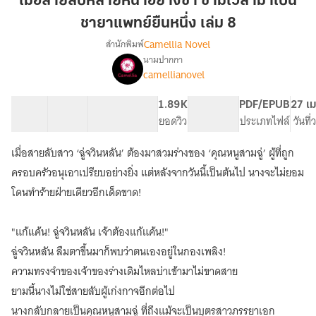
เมื่อสายลับหลายหน้าอย่างข้า ข้ามเวลามาเป็น
หน้า
ชายาแพทย์ยืนหนึ่ง เล่ม 8
อย่าง
Camellia Novel
สำนักพิมพ์
ข้า
นามปากกา
ข้าม
เรื่อง
camellianovel
เมื่อ
เวลา
สายลับ
มา
หลาย
48 ตอน
77.37K
459
1.89K
PG ทั่วไป
PDF/EPUB
27 เม
เป็น
หน้า
สารบัญ
จำนวนคำ
จำนวนหน้า (A5)
ยอดวิว
ระดับเนื้อหา
ประเภทไฟล์
วันที
ชายา
อย่าง
แพทย์
ข้า
เมื่อสายลับสาว ‘ฉู่จวินหลัน’ ต้องมาสวมร่างของ ‘คุณหนูสามฉู่’ ผู้ที่ถูก
ข้าม
ยืน
ครอบครัวอนุเอาเปรียบอย่างยิ่ง แต่หลังจากวันนี้เป็นต้นไป นางจะไม่ยอม
เวลา
หนึ่ง
มา
โดนทำร้ายฝ่ายเดียวอีกเด็ดขาด!
เล่ม
เป็น
8
ชายา
"แก้แค้น! ฉู่จวินหลัน เจ้าต้องแก้แค้น!"
แพทย์
ยืน
ฉู่จวินหลัน ลืมตาขึ้นมาก็พบว่าตนเองอยู่ในกองเพลิง!
หนึ่ง
ความทรงจำของเจ้าของร่างเดิมไหลบ่าเข้ามาไม่ขาดสาย
(นิยาย
แปล)
ยามนี้นางไม่ใช่สายลับผู้เก่งกาจอีกต่อไป
นางกลับกลายเป็นคุณหนูสามฉู่ ที่ถึงแม้จะเป็นบุตรสาวภรรยาเอก