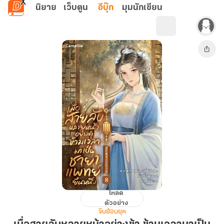
ข้ามไปยังเนื้อหาหลัก
นิยาย
เว็บตูน
อีบุ๊ก
มุมนักเขียน
โหลด
เมื่อ
ตัวอย่าง
สายลับ
จีนย้อนยุค
หลาย