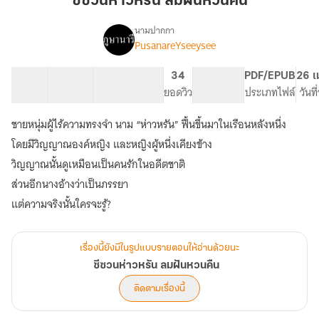
ซีซวนห่าวหรัน ลมฝันหวนคืน
วห
รัน
นามปากกา
PusanareYseeysee
เรื่อง
ลม
ซี
ฝัน
ซวน
58 ตอน
101.46K
388
34
PG ทั่วไป
PDF/EPUB
26 เ
หวน
ห่า
สารบัญ
จำนวนคำ
จำนวนหน้า (A5)
ยอดวิว
ระดับเนื้อหา
ประเภทไฟล์
วันท
คืน
วห
รัน
ชายหนุ่มผู้ไร้ความทรงจำ นาม “ห่าวหรัน” ฟื้นขึ้นมาในเรือนหลังหนึ่ง
ลม
ฝัน
โดยมีวิญญาณองค์หญิง และหญิงผู้หนึ่งเคียงข้าง
หวน
วิญญาณนั้นดูเหมือนเป็นคนรักในอดีตชาติ
คืน
ส่วนอีกนางอ้างว่าเป็นภรรยา
แต่ความจริงนั้นใครจะรู้?
เรื่องนี้ยังมีในรูปแบบรายตอนให้อ่านด้วยนะ
ซีซวนห่าวหรัน ลมฝันหวนคืน
ติดตามเรื่องนี้