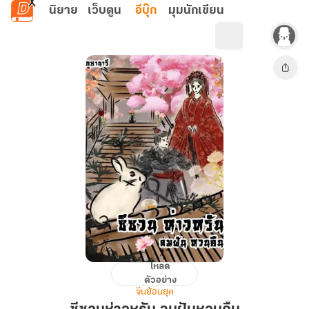
ข้ามไปยังเนื้อหาหลัก
นิยาย
เว็บตูน
อีบุ๊ก
มุมนักเขียน
โหลด
ซี
ตัวอย่าง
ซวน
จีนย้อนยุค
ห่า