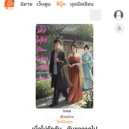
ข้ามไปยังเนื้อหาหลัก
นิยาย
เว็บตูน
อีบุ๊ก
มุมนักเขียน
โหลด
เมื่อ
ตัวอย่าง
ไม่
จีนย้อนยุค
รัก