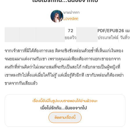
เมื่อไม่รักกัน...ฉันขอจากไป
กัน...ฉัน
ขอ
นามปากกา
Lovedee
เรื่อง
จาก
เมื่อ
ไป
ไม่
27 ตอน
34.96K
218
72
PG ทั่วไป
PDF/EPUB
26 เม
รัก
สารบัญ
จำนวนคำ
จำนวนหน้า (A5)
ยอดวิว
ระดับเนื้อหา
ประเภทไฟล์
วันที่
กัน...ฉัน
ขอ
จากเจ้าสาวที่มิได้ต้องการเลย ติดจะชิงชังหล่อนด้วยซ้ำที่เห็นแก่เงินทอง
จาก
ไป
จนยอมมาแต่งงานกับเขา เพราะคุณแม่เพียงต้องการแยกเขาออกจาก
คนรักที่ท่านคิดว่าไม่เหมาะสมที่จะรับเป็นสะใภ้ กลับกลายเป็นผู้หญิงที่
เขาหลงรักไปตั้งแต่เมื่อใดก็ไม่รู้ แต่เมื่อรู้ตัวอีกที เขากับหล่อนก็ต้องหย่า
ขาดจากกันเสียแล้ว
เรื่องนี้ยังมีในรูปแบบรายตอนให้อ่านด้วยนะ
เมื่อไม่รักกัน...ฉันขอจากไป
ติดตามเรื่องนี้