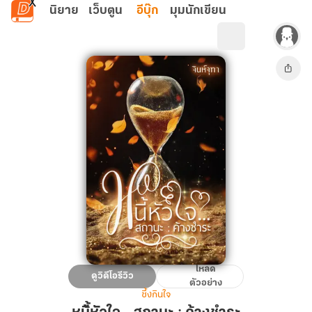
ข้ามไปยังเนื้อหาหลัก
นิยาย
เว็บตูน
อีบุ๊ก
มุมนักเขียน
โหลด
หนี้้
ดูวิดีโอรีวิว
ตัวอย่าง
หัวใจ...สถานะ
ซึ้งกินใจ
: