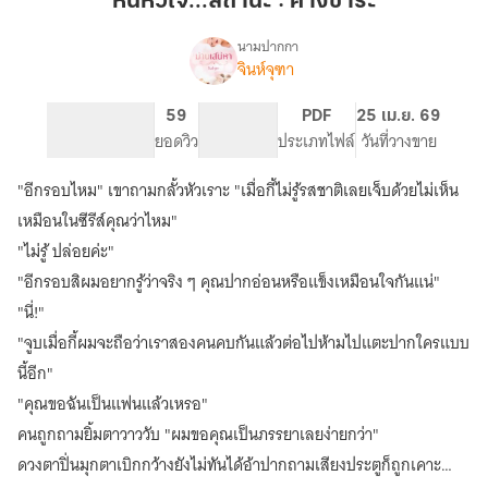
หนี้้หัวใจ...สถานะ : ค้างชำระ
ค้าง
ชำระ
นามปากกา
จินห์จุฑา
เรื่อง
หนี้
หัวใจ
331
59
PG ทั่วไป
PDF
25 เม.ย. 69
...สถานะ:
จำนวนหน้า (A5)
ยอดวิว
ระดับเนื้อหา
ประเภทไฟล์
วันที่วางขาย
ค้าง
ชำระ
"อีกรอบไหม" เขาถามกลั้วหัวเราะ "เมื่อกี้ไม่รู้รสชาติเลยเจ็บด้วยไม่เห็น
(คุณชาย
ข้าว
เหมือนในซีรีส์คุณว่าไหม"
ขา
"ไม่รู้ ปล่อยค่ะ"
หมู
"อีกรอบสิผมอยากรู้ว่าจริง ๆ คุณปากอ่อนหรือแข็งเหมือนใจกันแน่"
กับ
คุณ
"นี่!"
หนู
"จูบเมื่อกี้ผมจะถือว่าเราสองคนคบกันแล้วต่อไปห้ามไปแตะปากใครแบบ
ถัง
แตก)
นี้อีก"
"คุณขอฉันเป็นแฟนแล้วเหรอ"
คนถูกถามยิ้มตาวาววับ "ผมขอคุณเป็นภรรยาเลยง่ายกว่า"
ดวงตาปิ่นมุกตาเบิกกว้างยังไม่ทันได้อ้าปากถามเสียงประตูก็ถูกเคาะ