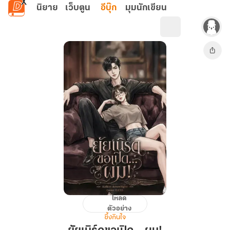
ข้ามไปยังเนื้อหาหลัก
นิยาย
เว็บตูน
อีบุ๊ก
มุมนักเขียน
โหลด
ยัยเนิร์ด
ตัวอย่าง
ขอ
ซึ้งกินใจ
เปิด…