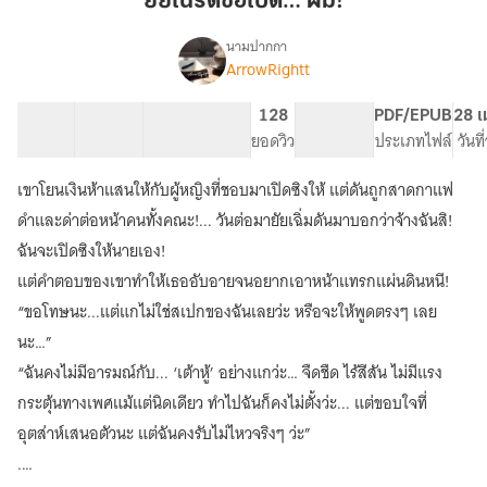
ยัยเนิร์ดขอเปิด… ผม!
ผม!
นามปากกา
ArrowRightt
เรื่อง
ยัยเนิร์ด
ขอ
54 ตอน
154.37K
1.33K
128
PG ทั่วไป
PDF/EPUB
28 เ
เปิด…
สารบัญ
จำนวนคำ
จำนวนหน้า (A5)
ยอดวิว
ระดับเนื้อหา
ประเภทไฟล์
วันท
ผม!
เขาโยนเงินห้าแสนให้กับผู้หญิงที่ชอบมาเปิดซิงให้ แต่ดันถูกสาดกาแฟ
ดำและด่าต่อหน้าคนทั้งคณะ!... วันต่อมายัยเฉิ่มดันมาบอกว่าจ้างฉันสิ!
ฉันจะเปิดซิงให้นายเอง!
แต่คำตอบของเขาทำให้เธออับอายจนอยากเอาหน้าแทรกแผ่นดินหนี!
“ขอโทษนะ...แต่แกไม่ใช่สเปกของฉันเลยว่ะ หรือจะให้พูดตรงๆ เลย
นะ…”
“ฉันคงไม่มีอารมณ์กับ... ‘เต้าหู้’ อย่างแกว่ะ… จืดชืด ไร้สีสัน ไม่มีแรง
กระตุ้นทางเพศแม้แต่นิดเดียว ทำไปฉันก็คงไม่ตั้งว่ะ... แต่ขอบใจที่
อุตส่าห์เสนอตัวนะ แต่ฉันคงรับไม่ไหวจริงๆ ว่ะ”
.