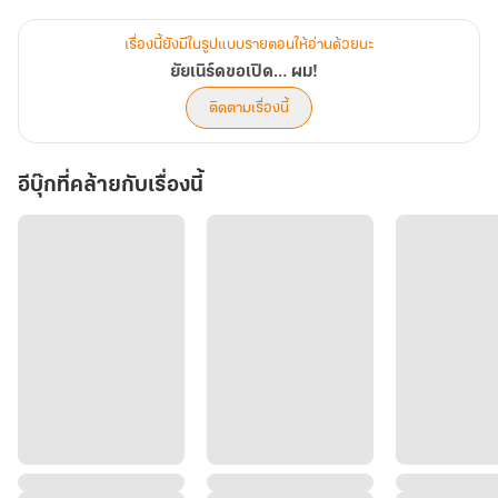
.
ถึงจะปฏิเสธไปอย่างนั้น แต่พวกเพื่อนตัวดีสามหน่อมันกำลังจ้องตั้งฉายา
เรื่องนี้ยังมีในรูปแบบรายตอนให้อ่านด้วยนะ
‘ไอคอนนิคหนุ่มซิงขึ้นหิ้ง’ ให้เขา จึงจำใจเรียกเธอมา…
ยัยเนิร์ดขอเปิด… ผม!
･ﾟ✧ ☆ﾟ.*･｡ﾟ･.*･｡ﾟ✧ ☆ﾟ･
ติดตามเรื่องนี้
—• ไนท์ ศิรวิชญ์ รัตนวรโชติ •—
: เทพบุตรวิศวะคอมฯ หนุ่มฮอตแต่ซิง และกำลังอยากสละซิงใจจะขาด
อีบุ๊กที่คล้ายกับเรื่องนี้
จึงต้องทำทุกวิถีทางเพื่อให้ตัวเองเสียซิง จึงไปจีบดาวมหา’ ลัยที่เขาชอบ
มาเป็นปี และด้วยสกิลการจีบหญิงที่ติดลบ ความฉิบหายจึงบังเกิด!
—• ใยไหม รมิตา ไชยศิริพันธ์ •—
: สาวแว่นหน้าสวย สายสู้ชีวิต เรียนบริหารธุรกิจ เป็นพวก Introvert แต่
แอบรักหนุ่ม Extrovert ข้างเดียวมานานเกือบ 8 ปี พยายามทำตัวให้เด่น
เพื่อให้เขาหันมามอง แต่เรียนห้องเดียวกันมา 6 ปี แม้กระทั่งชื่อเธอเขาก็
ยังจำไม่ได้!
｡.❀.｡. *.:｡❀.｡. *.:｡❀.｡.