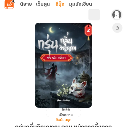
ข้ามไปยังเนื้อหาหลัก
นิยาย
เว็บตูน
อีบุ๊ก
มุมนักเขียน
โหลด
กรุ่น
ตัวอย่าง
กลิ่น
จีนย้อนยุค
วิญญาณ