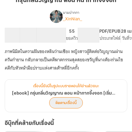
กรุ่นกลิ่นวิญญาณ ตอน หน้ากากจิ้งจอก
ตอน
หน้ากาก
นามปากกา
_XinNian_
[ebook]
จิ้งจอก
เรื่อง
กรุ่น
กลิ่น
25 ตอน
57.06K
288
55
PG ทั่วไป
PDF/EPUB
28 เม
วิญญาณ
สารบัญ
จำนวนคำ
จำนวนหน้า (A5)
ยอดวิว
ระดับเนื้อหา
ประเภทไฟล์
วันที
ตอน
หน้ากาก
ภาพนิมิตในความฝันของหลินว่านเซียง หญิงสาวผู้ติดต่อวิญญาณผ่าน
จิ้งจอก
ควันกำยาน กลับกลายเป็นคดีฆาตกรรมสุดสยองขวัญที่นางต้องร่วมไข
[เริ่ม
ติด
คดีกับหัวหน้ามือปราบแห่งศาลต้าหลี่อีกครั้ง
เหรียญ
ถาวร
1/6/69]
เรื่องนี้ยังมีในรูปแบบรายตอนให้อ่านด้วยนะ
[ebook] กรุ่นกลิ่นวิญญาณ ตอน หน้ากากจิ้งจอก [เริ่มติดเหรียญถาวร 1/6/69]
ติดตามเรื่องนี้
อีบุ๊กที่คล้ายกับเรื่องนี้