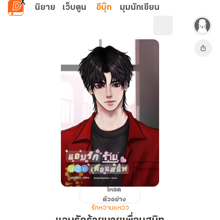
ข้ามไปยังเนื้อหาหลัก
นิยาย
เว็บตูน
อีบุ๊ก
มุมนักเขียน
โหลด
แอบ
ตัวอย่าง
รัก
รักหวานแหวว
ร้าย