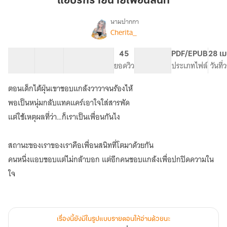
แอบรักร้ายนายเพื่อนสนิท
นาย
เพื่อน
นามปากกา
Cherita_
เรื่อง
สนิท
แอบ
รัก
40 ตอน
47.51K
274
45
PG ทั่วไป
PDF/EPUB
28 เม
ร้าย
สารบัญ
จำนวนคำ
จำนวนหน้า (A5)
ยอดวิว
ระดับเนื้อหา
ประเภทไฟล์
วันที
นาย
เพื่อน
ตอนเด็กไต้ฝุ่นเขาชอบแกล้งวาวาจนร้องไห้
สนิท
พอเป็นหนุ่มกลับแทคแคร์เอาใจใส่สารพัด
แต่ใช้เหตุผลที่ว่า…ก็เราเป็นเพื่อนกันไง
สถานะของเราของเราคือเพื่อนสนิทที่โตมาด้วยกัน
คนหนึ่งแอบชอบแต่ไม่กล้าบอก แต่อีกคนชอบแกล้งเพื่อปกปิดความใน
ใจ
เรื่องนี้ยังมีในรูปแบบรายตอนให้อ่านด้วยนะ