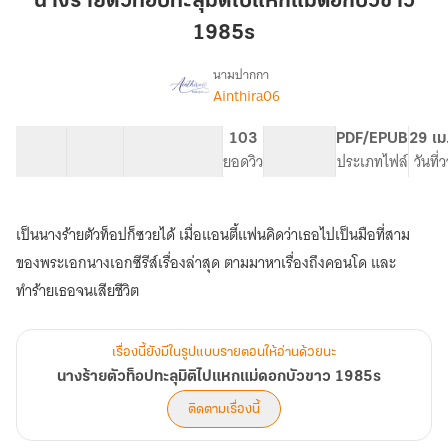
นางร้ายตัวท็อปทะลุมิติไปแหกแม่ดอกบัวขาว
ท็อป
1985s
ทะลุ
มิติ
นามปากกา
ไป
Ainthira06
เรื่อง
นาง
แหก
ร้าย
แม่
17 ตอน
26.66K
164
103
PG ทั่วไป
PDF/EPUB
29 เม
ตัว
สารบัญ
จำนวนคำ
ดอกบัว
จำนวนหน้า (A5)
ยอดวิว
ระดับเนื้อหา
ประเภทไฟล์
วันที่
ท็อป
ขาว
ทะลุ
1985s
มิติ
ไป
เป็นนางร้ายตัวท็อปก็ซวยได้ เมื่อแอนตี้แฟนคิดว่าเธอไปเป็นมือที่สาม
แหก
ของพระเอกนางเอกซีรีส์เรื่องล่าสุด ตามมาหาเรื่องถึงคอนโด และ
แม่
ทำร้ายเธอจนเสียชีวิต
ดอกบัว
ขาว
1985s
เรื่องนี้ยังมีในรูปแบบรายตอนให้อ่านด้วยนะ
นางร้ายตัวท็อปทะลุมิติไปแหกแม่ดอกบัวขาว 1985s
ติดตามเรื่องนี้