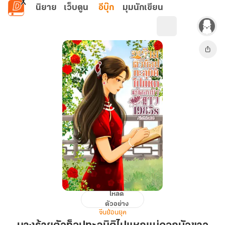
ข้ามไปยังเนื้อหาหลัก
นิยาย
เว็บตูน
อีบุ๊ก
มุมนักเขียน
โหลด
นาง
ตัวอย่าง
ร้าย
จีนย้อนยุค
ตัว