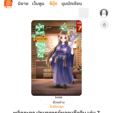
ข้ามไปยังเนื้อหาหลัก
นิยาย
เว็บตูน
อีบุ๊ก
มุมนักเขียน
โหลด
พลิก
ตัวอย่าง
ชะตา
จีนย้อนยุค
ปร