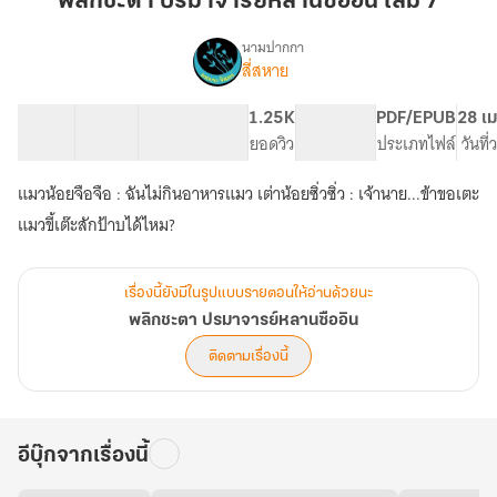
พลิกชะตา ปรมาจารย์หลานซืออิน เล่ม 7
มา
จาร
นามปากกา
สี่สหาย
เรื่อง
ย์
พลิก
หลาน
ชะตา
32 ตอน
51.85K
274
1.25K
PG ทั่วไป
PDF/EPUB
28 เม
ซื
ปร
สารบัญ
จำนวนคำ
จำนวนหน้า (A5)
ยอดวิว
ระดับเนื้อหา
ประเภทไฟล์
วันที
ออิน
มา
จาร
เล่ม
แมวน้อยจือจือ : ฉันไม่กินอาหารแมว เต่าน้อยซิ่วซิ่ว : เจ้านาย...ข้าขอเตะ
ย์
7
หลาน
แมวขี้เต๊ะสักป้าบได้ไหม?
ซื
ออิน
เรื่องนี้ยังมีในรูปแบบรายตอนให้อ่านด้วยนะ
พลิกชะตา ปรมาจารย์หลานซืออิน
ติดตามเรื่องนี้
อีบุ๊กจากเรื่องนี้