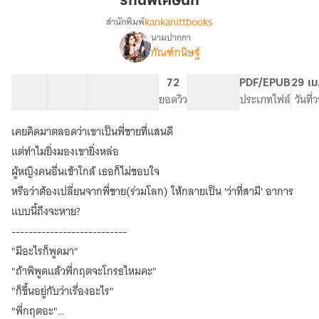
รักนี้พิเศษนัก
นัก
kankanittbooks
สำนักพิมพ์
นามปากกา
เรื่อง
กัณฑ์กนิษฐ์
รัก
นี้
พิเศษ
12 ตอน
33.95K
200
72
PG ทั่วไป
PDF/EPUB
29 เม
นัก
สารบัญ
จำนวนคำ
จำนวนหน้า (A5)
ยอดวิว
ระดับเนื้อหา
ประเภทไฟล์
วันที่
เคยคิดมาตลอดว่าเขาเป็นพี่ชายที่แสนดี
แต่ทำไมยิ่งมองเขายิ่งหล่อ
ผู้หญิงคนอื่นเข้าใกล้ เธอก็ไม่ชอบใจ
หรือว่าต้องเปลี่ยนจากพี่ชาย(ร่วมโลก) ให้กลายเป็น 'ว่าที่สามี' อาการ
แบบนี้ถึงจะหาย?
---------------------------
"มีอะไรก็พูดมา"
"ถ้าพิพูดแล้วพี่กฤตจะโกรธไหมคะ"
"ก็ขึ้นอยู่กับว่าเรื่องอะไร"
"พี่กฤตอะ"