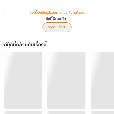
น้ำเสียงงอแงของรพิสา ทำให้ดารินหลุดยิ้มออกมาเพราะขำ เธอนั่งอยู่
เบาะหลัง ก็นั่งเงียบๆ มองทั้งคู่สนทนากัน
เรื่องนี้ยังมีในรูปแบบรายตอนให้อ่านด้วยนะ
"พูดมา"
รักนี้พิเศษนัก
รพิสาถอนหายใจ ท่าทางตึงเครียดที่หญิงสาวแสดงออกทำให้กฤตรู้สึกขำ
ติดตามเรื่องนี้
รพิสาซบศีรษะเข้ากับต้นแขนของชายหนุ่ม
"หนักอกหนักใจอะไรขนาดนั้น"
อีบุ๊กที่คล้ายกับเรื่องนี้
"พิอยากถามพี่กฤต แต่นี่ก็เป็นเรื่องส่วนตัวของพี่กฤต พิไม่ควรถาม"
"ไม่ควรถามก็ไม่ต้องถาม"
"แต่ถ้าไม่ถาม พิก็จะไม่สบายใจ อึดอัด นอนไม่หลับ กระสับกระส่าย"
"อาการหนักขนาดนี้ แวะโรงพยาบาลไหม ตรวจสุขภาพสักหน่อย"
"พิไม่ได้ป่วยกาย แต่ถ้าพิไม่ได้ถาม พิจะป่วยใจ"
"ไปจำมาจากที่ไหนอีกแล้ว"
คำพูดแปลกๆ พวกนี้ รพิสาคิดเองไม่ได้หรอก คงไปฟังรายการอะไรสัก
รายการ หรือไม่ก็อ่านเจอจากหนังสือ