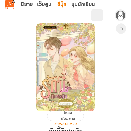
ข้ามไปยังเนื้อหาหลัก
นิยาย
เว็บตูน
อีบุ๊ก
มุมนักเขียน
โหลด
รัก
ตัวอย่าง
นี้
รักหวานแหวว
พิเศษ