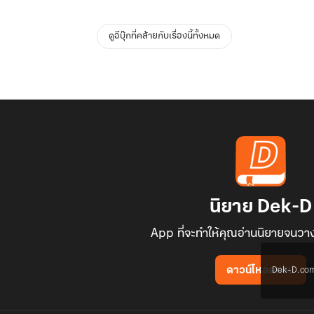
ดูอีบุ๊กที่คล้ายกับเรื่องนี้ทั้งหมด
นิยาย Dek-D
App ที่จะทำให้คุณอ่านนิยายจนวาง
Dek-D.com ใช
ดาวน์โหลดแอป