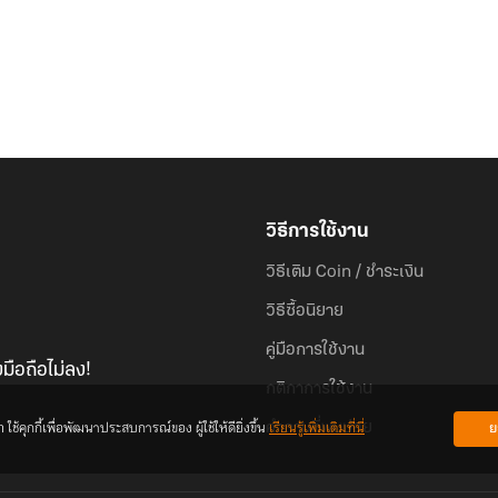
วิธีการใช้งาน
วิธีเติม Coin / ชำระเงิน
วิธีซื้อนิยาย
คู่มือการใช้งาน
มือถือไม่ลง!
กติกาการใช้งาน
้คุกกี้เพื่อพัฒนาประสบการณ์ของ ผู้ใช้ให้ดียิ่งขึ้น
เรียนรู้เพิ่มเติมที่นี่
ย
คำถามที่พบบ่อย