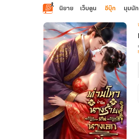
ข้ามไปยังเนื้อหาหลัก
นิยาย
เว็บตูน
อีบุ๊ก
มุมนัก
เ