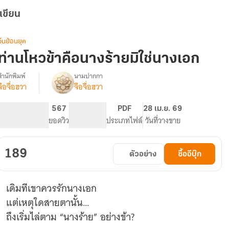
เขียน
จีนย้อนยุค
ท่านโหวข้าคือนางร้ายมิใช่นางเอก
สำนักพิมพ์
นามปากกา
จือจื่อฮวา
จือจื่อฮวา
รื่อง
ท่าน
โหว
488
567
PG ทั่วไป
PDF
28 เม.ย. 69
ข้า
จำนวนหน้า (A5)
ยอดวิว
ระดับเนื้อหา
ประเภทไฟล์
วันที่วางขาย
คือ
นาง
ร้าย
189
ตัวอย่าง
ซื้ออีบุ๊ก
มิใช่
นางเอก
เดิมทีเขาควรรักนางเอก
แต่เหตุใดสายตานั้น…