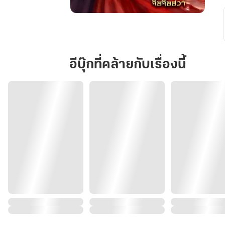
ท่าน
โหว
ข้า
คือ
อีบุ๊กที่คล้ายกับเรื่องนี้
นาง
ร้าย
มิใช่
นางเอก