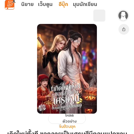
ข้ามไปยังเนื้อหาหลัก
นิยาย
เว็บตูน
อีบุ๊ก
มุมนักเขียน
โหลด
เกิด
ตัวอย่าง
ใหม่
จีนย้อนยุค
ทั้งที