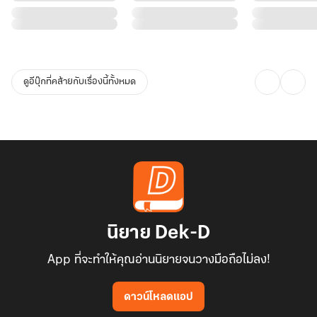
ไม่มีระบบคอยช่วยเหลือ มีแต่ความหน้าเลือดและมันสมองของอดีตสาว
ออฟฟิศล้วนๆ
ไม่มีดราม่าน้ำตาตก มีแต่ความเบียวของท่านพ่อและความเทพของท่าน
แม่ที่ทำเอากรามค้าง
ดูอีบุ๊กที่คล้ายกับเรื่องนี้ทั้งหมด
สายฮา คลายเครียด สร้างเนื้อสร้างตัว ฟีลกู้ด ซึ่งอ่านแล้วระวังหิวหมูปิ้ง
ตอนดึก
ร่วมเอาใจช่วยเถ้าแก่เนี้ยฟันน้ำนม กับเส้นทางการผูกขาดตลาดหมูปิ้ง
แห่งยุทธภพได้ใน
"เกิดใหม่ทั้งที ขอกลายเป็นเศรษฐีนีตอนแปดขวบเสียเลย"
นิยาย Dek-D
App ที่จะทำให้คุณอ่านนิยายจนวางมือถือไม่ลง!
ดาวน์โหลดแอป