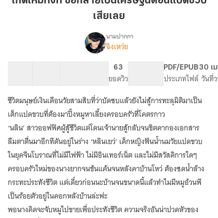
เกิดใหม่ทั้งที ขอกลายเป็นเศรษฐีนีตอนแปดขวบ
ขอก
เสียเลย
ลาย
เป็น
นามปากกา
เศรษฐีนี
ฉิงเหว่ย
เรื่อง
เกิด
ตอน
ใหม่
แปด
22 ตอน
48.53K
259
63
PG ทั่วไป
PDF/EPUB
30 เม
ทั้งที
สารบัญ
จำนวนคำ
ขวบ
จำนวนหน้า (A5)
ยอดวิว
ระดับเนื้อหา
ประเภทไฟล์
วันที
ขอก
เสีย
ลาย
ชีวิตมนุษย์เงินเดือนวัยสามสิบที่ว่าบัดซบแล้วยังไม่สู้การทะลุมิติมาเป็น
เลย
เป็น
เศรษฐีนี
เด็กแปดขวบที่ต้องมาปิ้งหมูหาเลี้ยงครอบครัวที่โคตรกาว
ตอน
‘นลิน’ สาวออฟฟิศผู้สู้ชีวิตแต่โดนเจ้านายสู้กลับจนขิตคากองเอกสาร
แปด
ลืมตาตื่นมาอีกทีดันอยู่ในร่าง ‘หลินเยว่’ เด็กหญิงฟันน้ำนมวัยแปดขวบ
ขวบ
เสีย
ในยุคจีนโบราณที่ไม่มีไฟฟ้า ไม่มีอินเทอร์เน็ต และไม่มีสวัสดิการใดๆ
เลย
ครอบครัวใหม่ของนางยากจนข้นแค้นจนหลังคาบ้านโหว่ ต้องซดน้ำล้าง
กระทะประทังชีวิต แต่เดี๋ยวก่อนนะบ้านจนขนาดนี้แล้วทำไมมีหมูอ้วนพี
เป็นร้อยตัวอยู่ในคอกหลังบ้านล่ะฟะ
พอนางคิดจะจับหมูไปขายเพื่อประทังชีวิต ความจริงอันน่าปวดหัวของ