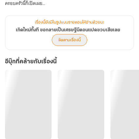
ครอบครัวนี้ก็เปิดเผย
ท่านพ่อตาบอด "บังอาจ นั่นคือสหายร่วมสาบานของพ่อ พ่อหลับตาคุย
ปรับทุกข์กับพวกมันทุกคืน ข้าไม่ยอมให้เจ้าเอาสหายข้าไปขายเด็ดขาด"
เรื่องนี้ยังมีในรูปแบบรายตอนให้อ่านด้วยนะ
ท่านแม่ขี้โรคแบกข้าวสาร 50 ชั่งด้วยมือเดียวปลิวหวือ
เกิดใหม่ทั้งที ขอกลายเป็นเศรษฐีนีตอนแปดขวบเสียเลย
สรุปคือบ้านนี้มีทรัพยากรล้นเหลือ แต่ยอมอดตายเพราะพ่อคลั่งรักหมู
ติดตามเรื่องนี้
ส่วนแม่ก็เป็นยอดมนุษย์ไซบอร์กในคราบคนป่วย
ไม่ได้การละ ขืนปล่อยไว้แบบนี้พนักงานสาวในร่างเด็กแปดขวบได้ตายซ้ำ
อีบุ๊กที่คล้ายกับเรื่องนี้
สองเพราะขาดสารอาหารแน่ ปฏิบัติการเปลี่ยนสหายร่วมสาบานให้กลาย
เป็นหมูปิ้งเสียบไม้สไตล์ตงเป่ยจึงบังเกิด
พบกับสตาร์ทอัพฉบับสู้ชีวิตที่จะมาเขย่าวงการสตรีทฟู้ดแห่งต้าถัง
กลยุทธ์การตลาดสุดแหวกแนว เปลี่ยนตาเฒ่าขอทานให้เป็นนักรีวิว
อาหาร
เปลี่ยนแก๊งนักเลงทวงหนี้หน้าโฉด ให้มาใส่เอี๊ยมสีชมพูฟรุ้งฟริ้งตะโกน
เรียกลูกค้าด้วยเสียงสอง
จากแผงลอยริมถนนเล็กๆ สู่แฟรนไชส์ภัตตาคารระดับประเทศที่ฮ่องเต้
ยังต้องยอมสยบ