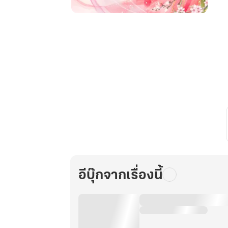
หวน
คืน
ครา
นี้
อย่า
หวัง
ว่า
ข้า
จะ
รัก
ท่าน
อีก
เล่ม2(จบ)
อีบุ๊กจากเรื่องนี้