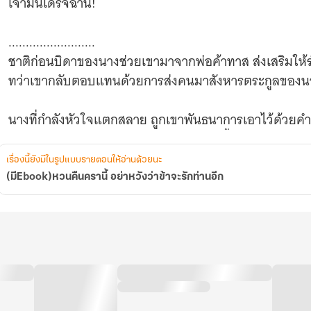
เจ้ามันเดรัจฉาน!
.........................
ชาติก่อนบิดาของนางช่วยเขามาจากพ่อค้าทาส ส่งเสริมให
ทว่าเขากลับตอบแทนด้วยการส่งคนมาสังหารตระกูลของนา
นางที่กำลังหัวใจแตกสลาย ถูกเขาพันธนาการเอาไว้ด้วยคำว่า
เป็นอนุภรรยาของเขาอย่างจำยอม เพราะทั้งชีวิตนางเหลือ
เรื่องนี้ยังมีในรูปแบบรายตอนให้อ่านด้วยนะ
กระทั่งนางตั้งครรภ์ จึงได้รู้ความจริงทั้งหมดว่าเขาวาง
(มีEbook)หวนคืนครานี้ อย่าหวังว่าข้าจะรักท่านอีก
เพียงเท่านั้นก็นับว่าสารเลวมากแล้ว แต่เดรัจฉานเช่นเขาก
อยากให้ฮูหยินเอกของตนต้องทุกข์ใจที่ไม่อาจคลอดบุตรค
ในเมื่อเขาเคยใช้ตระกูลของนางเป็นหินรองเท้าเพื่อก้าวสู่อำ
บันไดนั้นให้พังลงด้วยมือตนเอง!