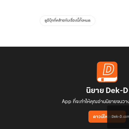
ดูอีบุ๊กที่คล้ายกับเรื่องนี้ทั้งหมด
นิยาย Dek-D
App ที่จะทำให้คุณอ่านนิยายจนวาง
Dek-D.com ใช
ดาวน์โหลดแอป