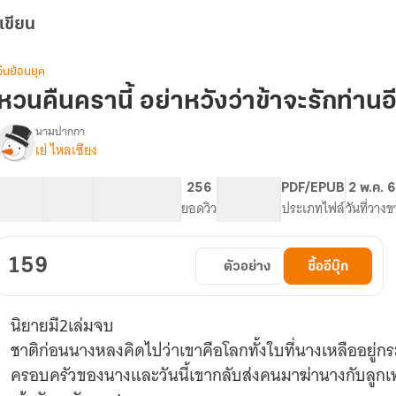
เขียน
จีนย้อนยุค
หวนคืนครานี้ อย่าหวังว่าข้าจะรักท่านอ
นามปากกา
เย่ ไหลเซียง
(มีEbook)หวน
รื่อง
คืน
ครา
33 ตอน
45.64K
220
256
PG ทั่วไป
PDF/EPUB
2 พ.ค. 
ี้
สารบัญ
จำนวนคำ
จำนวนหน้า (A5)
ยอดวิว
ระดับเนื้อหา
ประเภทไฟล์
วันที่วาง
อย่า
หวัง
ว่า
159
ตัวอย่าง
ซื้ออีบุ๊ก
ข้า
จะ
รัก
นิยายมี2เล่มจบ
ท่าน
อีก
ชาติก่อนนางหลงคิดไปว่าเขาคือโลกทั้งใบที่นางเหลืออยู่กระทั
ครอบครัวของนางและวันนี้เขากลับส่งคนมาฆ่านางกับลูกเ