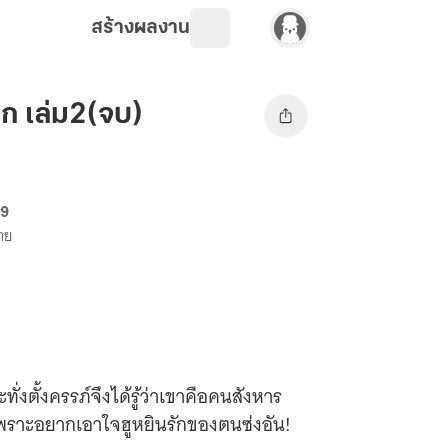
สร้างผลงาน
ีก เล่ม2(จบ)
69
ขาย
่งตั้งครรภ์จึงได้รู้ว่าเขาคือคนสังหาร
พราะอยากเอาใจฮูหยินรักของตนซ่งอัน!