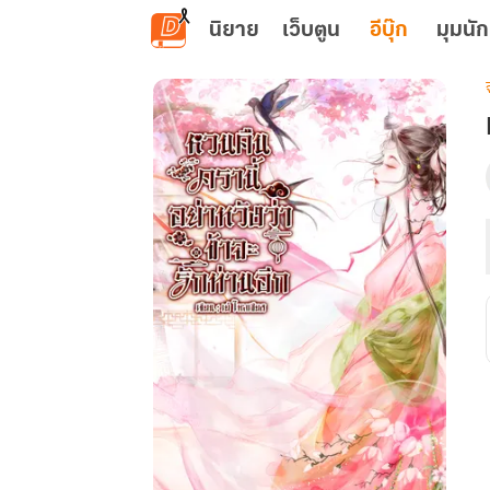
ข้ามไปยังเนื้อหาหลัก
นิยาย
เว็บตูน
อีบุ๊ก
มุมนัก
เ
น