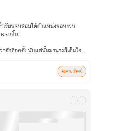
้ร่ำเรียนจนสอบได้ตำแหน่งจอหงวน
งจนสิ้น!
รักอีกครั้ง นับแต่นั้นมานางก็เต็มใจ
เขาเพียงคนเดียว
ติดตามเรื่องนี้
แผนฮุบสมบัติของบิดานางมานานแล้ว
ลับคิดสังหารนางกับลูก เพียงเพราะไม่
นแรกได้
นาจ เช่นนั้นชาตินี้ ข้าจะเป็นคนถีบ