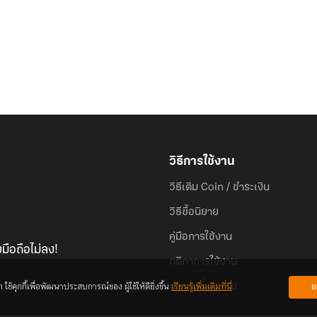
วิธีการใช้งาน
วิธีเติม Coin / ชำระเงิน
วิธีซื้อนิยาย
คู่มือการใช้งาน
มือถือไม่ลง!
กติกาการใช้งาน
้คุกกี้เพื่อพัฒนาประสบการณ์ของ ผู้ใช้ให้ดียิ่งขึ้น
เรียนรู้เพิ่มเติมที่นี่
ย
คำถามที่พบบ่อย