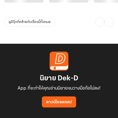
มาก่อนนั้น เมื่อวันหนึ่งต้องยืนเผชิญหน้ากันจริง ๆ เรื่องราวจะคลี่คลาย
ไปในทิศทางใดกันแน่
ดูอีบุ๊กที่คล้ายกับเรื่องนี้ทั้งหมด
และหิมะที่เย็นเยียบเช่นนั้น…
จะมีวันละลายกลายเป็นความรักได้หรือไม่ ️
---------
"เรื่องปลดข้าออกจากการเป็นอนุภรรยา ขอให้ท่านแม่ทัพโปรดชะลอไป
ก่อนได้หรือไม่"
เฉินปิงเล่อเพิ่งยืนอ้อนวอนผ่านกำแพงประตู ขออย่าเพิ่งถูกไล่ออกจาก
นิยาย Dek-D
จวน
App ที่จะทำให้คุณอ่านนิยายจนวางมือถือไม่ลง!
กู้เยี่ยนหลินตอบกลับอย่างเย็นชา "ข้าให้เวลาเจ้าสองวัน เก็บของแล้วก็
ดาวน์โหลดแอป
ไปเสีย"