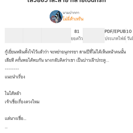
เสวี่ยฮวาละลาย กลายเป็นที่รัก
ละลาย
กลาย
นามปากกา
โม่ลี่ต้าเหริน
เรื่อง
เป็น
เส
ที่รัก
วี่ยฮ
166 ตอน
201.26K
1.54K
81
PG ทั่วไป
PDF/EPUB
10 
วา
สารบัญ
จำนวนคำ
จำนวนหน้า (A5)
ยอดวิว
ระดับเนื้อหา
ประเภทไฟล์
วัน
ละลาย
กลาย
กู้เยี่ยนหลินตั้งใจไว้แล้วว่า จะหย่าอนุภรรยา สามปีที่ไม่ได้เห็นหน้าคนนั้น
เป็น
ที่รัก
เสียที ครั้นพอได้พบกัน นางกลับคิดว่าเขา เป็นบ่าวเฝ้าประตู...
(มีEbookน้า)
--------
แนะนำเรื่อง
ในใต้หล้า
เจ้าเชื่อเรื่องดวงไหม
แต่นางเชื่อ…