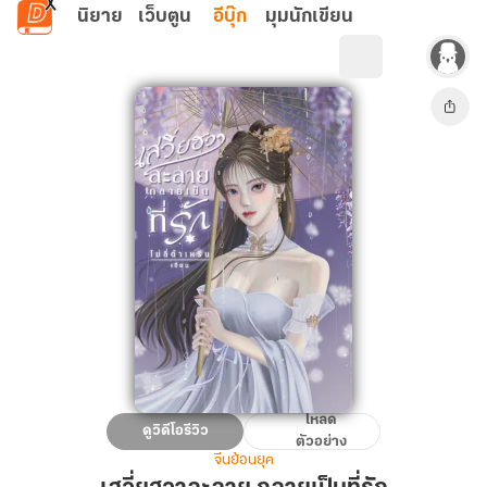
ข้ามไปยังเนื้อหาหลัก
นิยาย
เว็บตูน
อีบุ๊ก
มุมนักเขียน
โหลด
เส
ดูวิดีโอรีวิว
ตัวอย่าง
วี่ยฮ
จีนย้อนยุค
วา