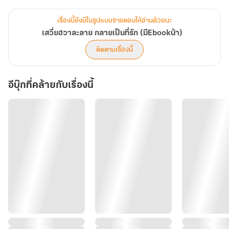
เฉินปิงเล่อ คุณหนูแห่งจวนโหว แต่งเข้าไปอยู่ในจวนของเขาใช้ฐานะ
อนุภรรยา เพียงเพื่อแก้เคล็ดให้มารดาหายป่วย นางตั้งใจไว้แล้วว่า จะอยู่
เรื่องนี้ยังมีในรูปแบบรายตอนให้อ่านด้วยนะ
เพียงชั่วคราว ครบกำหนดเมื่อใดก็จะจากไปอย่างเรียบร้อย
เสวี่ยฮวาละลาย กลายเป็นที่รัก (มีEbookน้า)
ติดตามเรื่องนี้
แต่โชคชะตากลับไม่เป็นดังที่คิด
อีบุ๊กที่คล้ายกับเรื่องนี้
เพราะเจ้าของจวนอย่างเขา
กลับจากชายแดนเร็วกว่ากำหนด
บุรุษที่ไม่เคยพบหน้า
และไม่คิดจะทำความรู้จัก
ในสายตาของเขา
นางเป็นเพียงสตรีแปลกหน้าที่ควรถูก "หย่า" ออกไปโดยเร็ว
ระหว่างคนสองคนที่ถูกผูกไว้ด้วยชื่อของการสมรส แต่แทบไม่เคยรู้จักกัน