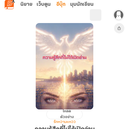
ข้ามไปยังเนื้อหาหลัก
นิยาย
เว็บตูน
อีบุ๊ก
มุมนักเขียน
โหลด
ความ
ตัวอย่าง
รู้สึก
รักหวานแหวว
ที่