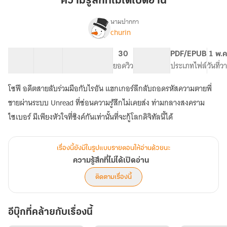
ความรู้สึกที่ไม่ได้เปิดอ่าน
ไม่
ได้
นามปากกา
churin
เรื่อง
เปิด
ความ
อ่าน
รู้สึก
18 ตอน
14.12K
63
30
PG ทั่วไป
PDF/EPUB
1 พ.ค
ที่
สารบัญ
จำนวนคำ
จำนวนหน้า (A5)
ยอดวิว
ระดับเนื้อหา
ประเภทไฟล์
วันที่
ไม่
ได้
โซฟี อดีตสายลับร่วมมือกับไรอัน แฮกเกอร์ลึกลับถอดรหัสความตายพี่
เปิด
อ่าน
ชายผ่านระบบ Unread ที่ซ่อนความรู้สึกไม่เคยส่ง ท่ามกลางสงคราม
ไซเบอร์ มีเพียงหัวใจที่ซิงค์กันเท่านั้นที่จะกู้โลกดิจิทัลนี้ได้
เรื่องนี้ยังมีในรูปแบบรายตอนให้อ่านด้วยนะ
ความรู้สึกที่ไม่ได้เปิดอ่าน
ติดตามเรื่องนี้
อีบุ๊กที่คล้ายกับเรื่องนี้