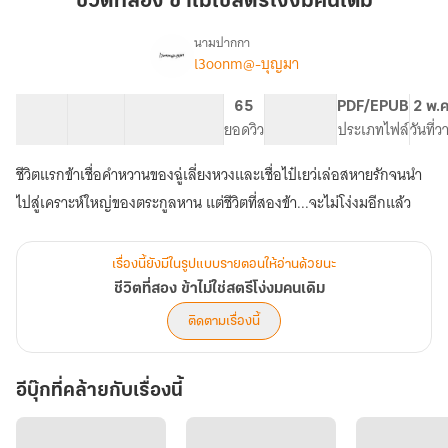
ชีวิตที่สอง ข้าไม่ใช่สตรีโง่งมคนเดิม
ข้า
ไม่ใช่
นามปากกา
l3oonm@-บุญมา
เรื่อง
สตรี
ชีวิต
โง่
ที่
38 ตอน
57.05K
387
65
PG ทั่วไป
PDF/EPUB
2 พ.
งม
สอง
สารบัญ
จำนวนคำ
จำนวนหน้า (A5)
ยอดวิว
ระดับเนื้อหา
ประเภทไฟล์
วันที่
คน
ข้า
ไม่ใช่
เดิม
ชีวิตแรกข้าเชื่อคำหวานของฉู่เลี่ยงหวงและเชื่อไป๋เยว่เล่อสหายรักจนนำ
สตรี
โง่
ไปสู่เคราะห์ใหญ่ของตระกูลหาน แต่ชีวิตที่สองข้า...จะไม่โง่งมอีกแล้ว
งม
คน
เดิม
เรื่องนี้ยังมีในรูปแบบรายตอนให้อ่านด้วยนะ
ชีวิตที่สอง ข้าไม่ใช่สตรีโง่งมคนเดิม
ติดตามเรื่องนี้
อีบุ๊กที่คล้ายกับเรื่องนี้