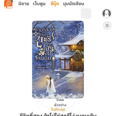
ข้ามไปยังเนื้อหาหลัก
นิยาย
เว็บตูน
อีบุ๊ก
มุมนักเขียน
โหลด
ชีวิต
ตัวอย่าง
ที่
จีนย้อนยุค
สอง