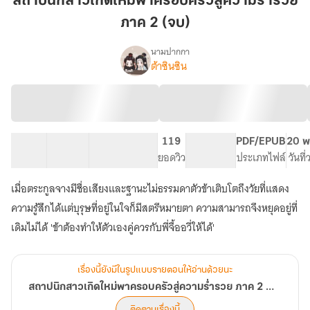
สถาปนิกสาวเกิดใหม่พาครอบครัวสู่ความร่ำรวย
ใหม่
ภาค 2 (จบ)
พา
ครอบครัว
นามปากกา
สู่
ต้าซินซิน
เรื่อง
สถาปนิก
ความ
สาว
ร่ำรวย
เกิด
ภาค
ใหม่
2
พา
97 ตอน
211.47K
(จบ)
725
119
PG ทั่วไป
PDF/EPUB
20 พ
ครอบครัว
สารบัญ
จำนวนคำ
จำนวนหน้า (A5)
ยอดวิว
ระดับเนื้อหา
ประเภทไฟล์
วันที
สู่
ความ
เมื่อตระกูลจางมีชื่อเสียงและฐานะไม่ธรรมดาตัวข้าเติบโตถึงวัยที่แสดง
ร่ำรวย
ภาค
ความรู้สึกได้แต่บุรุษที่อยู่ในใจก็มีสตรีหมายตา ความสามารถจึงหยุดอยู่ที่
2
เดิมไม่ได้ 'ข้าต้องทำให้ตัวเองคู่ควรกับพี่จื้ออวี่ให้ได้'
จบ
(มี
e-
book)
เรื่องนี้ยังมีในรูปแบบรายตอนให้อ่านด้วยนะ
สถาปนิกสาวเกิดใหม่พาครอบครัวสู่ความร่ำรวย ภาค 2 จบ (มี e-book)
ติดตามเรื่องนี้