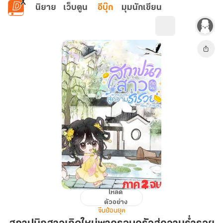
ข้ามไปยังเนื้อหาหลัก
นิยาย
เว็บตูน
อีบุ๊ก
มุมนักเขียน
โหลด
สถาปนิก
ตัวอย่าง
สาว
จีนย้อนยุค
เกิด