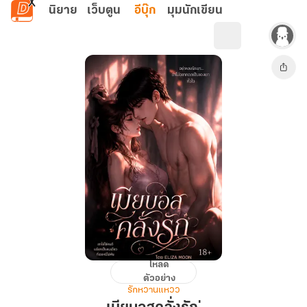
ข้ามไปยังเนื้อหาหลัก
นิยาย
เว็บตูน
อีบุ๊ก
มุมนักเขียน
โหลด
เมีย
ตัวอย่าง
บอส
รักหวานแหวว
คลั่ง