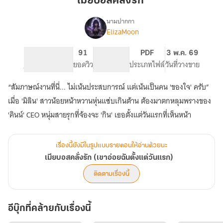
เมียบอสคลั่งรัก ่
รัก
นามปากกา
ElizaMoon
เรื่อง
เมีย
บอส
129
91
PG ทั่วไป
PDF
3 พ.ค. 69
คลั่ง
จำนวนหน้า (A5)
ยอดวิว
ระดับเนื้อหา
ประเภทไฟล์
วันที่วางขาย
รัก
(เขา
“สัมภาษณ์งานที่นี่... ไม่เน้นประสบการณ์ แต่เน้นเป็นคน 'ของใจ' ครับ”
อ่อย
ฉัน
เมื่อ 'มิลิน' สาวน้อยหน้าหวานหุ่นแซ่บเกินต้าน ต้องมาตกหลุมพรางของ
ตั้งแต่
'คินน์' CEO หนุ่มสายรุกที่จ้องจะ 'กิน' เธอตั้งแต่วันแรกที่เห็นหน้า
วัน
แรก)
เรื่องนี้ยังมีในรูปแบบรายตอนให้อ่านด้วยนะ
เมียบอสคลั่งรัก (เขาอ่อยฉันตั้งแต่วันแรก)
ติดตามเรื่องนี้
อีบุ๊กที่คล้ายกับเรื่องนี้