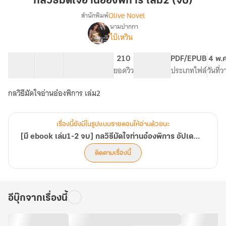
กลวิธีมัดใจอ่านอ๋องพิการ เล่ม2 (จบ)
อ่าน
Olive Novel
สำนักพิมพ์
อ๋อง
นามปากกา
[มี
เรื่อง
พิการ
ไป๋เหวิน
ebook
เล่ม2
เล่ม1-
(จบ)
60 ตอน
78.75K
466
210
PG ทั่วไป
PDF/EPUB
4 พ.
2
สารบัญ
จำนวนคำ
จำนวนหน้า (A5)
ยอดวิว
ระดับเนื้อหา
ประเภทไฟล์
วันที่
จบ]
กลวิธี
มัด
กลวิธีมัดใจอ่านอ๋องพิการ เล่ม2
ใจ
ท่าน
อ๋อง
เรื่องนี้ยังมีในรูปแบบรายตอนให้อ่านด้วยนะ
พิการ
[มี ebook เล่ม1-2 จบ] กลวิธีมัดใจท่านอ๋องพิการ อัปเดตวันละตอน
อัปเดต
วัน
ติดตามเรื่องนี้
ละ
ตอน
อีบุ๊กจากเรื่องนี้