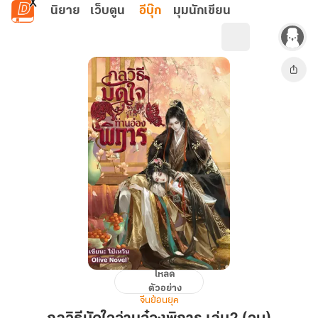
ข้ามไปยังเนื้อหาหลัก
นิยาย
เว็บตูน
อีบุ๊ก
มุมนักเขียน
โหลด
กลวิธี
ตัวอย่าง
มัด
จีนย้อนยุค
ใจ