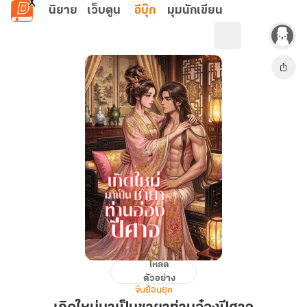
ข้ามไปยังเนื้อหาหลัก
นิยาย
เว็บตูน
อีบุ๊ก
มุมนักเขียน
โหลด
เกิด
ตัวอย่าง
ใหม่
จีนย้อนยุค
มา