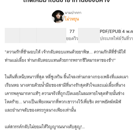
เกิดใหม่มาเป็นชายาท่านอ๋องปีศาจ
เป็น
ชายา
นามปากกา
โม่วหยุน
เรื่อง
ท่าน
เกิด
อ๋อง
ใหม่
22 ตอน
22.68K
134
77
PG ทั่วไป
PDF/EPUB
4 พ.ค
ปีศาจ
มา
สารบัญ
จำนวนคำ
จำนวนหน้า (A5)
ยอดวิว
ระดับเนื้อหา
ประเภทไฟล์
วันที่
เป็น
ชายา
"ความรักที่ข้ามอบให้ เจ้ากลับตอบแทนด้วยยาพิษ... ความภักดีที่ข้ามีให้
ท่าน
อ๋อง
ท่านแม่เลี้ยง ท่านกลับตอบแทนด้วยการพรากชีวิตมารดาของข้า!"
ปีศาจ
ในคืนที่เหน็บหนาวที่สุด หลี่ซูเหวิน สิ้นใจลงท่ามกลางกองเพลิงที่แผดเผา
เรือนหอ นางตายด้วยน้ำมือของสามีที่นางรักสุดหัวใจและแม่เลี้ยงที่นาง
เคารพดุจมารดาแท้ๆ ความจริงที่ถูกเปิดเผยในลมหายใจสุดท้ายนั้นช่าง
โหดร้าย... นางเป็นเพียงหมากที่พวกเขาวางไว้เพื่อชิง ตราพยัคฆ์ทมิฬ
และอำนาจลับของตระกูลนางเพียงเท่านั้น
แต่สวรรค์กลับไม่ยอมให้วิญญาณนางดับสูญ!