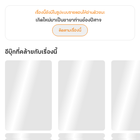
เมื่อลืมตาขึ้นมาอีกครั้ง นางกลับมาอยู่ในร่างของตนเองในวัยสิบห้าปี...
เรื่องนี้ยังมีในรูปแบบรายตอนให้อ่านด้วยนะ
ก่อนที่โศกนาฏกรรมจะเริ่มต้น
เกิดใหม่มาเป็นชายาท่านอ๋องปีศาจ
ติดตามเรื่องนี้
เกิดใหม่ในครั้งนี้ นางจะไม่ใช่สตรีผู้อ่อนแอที่ยอมให้ใครรังแก แต่จะเป็น
หงส์พยาบาท ที่กลับมาทวงคืนทุกหนี้เลือด!
อีบุ๊กที่คล้ายกับเรื่องนี้
สามีชั่ว... ข้าจะทำให้เจ้าสูญเสียทุกอย่างที่ไขว่คว้า!
แม่เลี้ยงโฉด... ข้าจะทำให้ท่านลิ้มรสความตายที่ทรมานยิ่งกว่าท่านแม่
ของข้า!
และหากการแก้แค้นครั้งนี้ต้องแลกด้วยการเป็นชายาของ มูหรงเซวียน
ชินอ๋องปีศาจที่ทั้งแผ่นดินต่างหวาดกลัว... นางก็พร้อมจะกระโดดลงสู่
กองเพลิงนั้น เพื่อดูความพินาศของพวกมันให้เต็มสองตา!