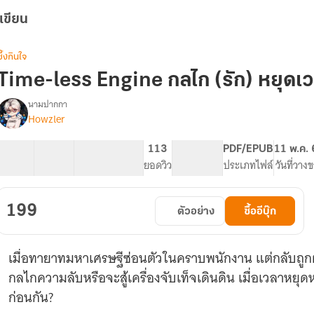
เขียน
ซึ้งกินใจ
Time-less Engine กลไก (รัก) หยุดเวล
นามปากกา
Howzler
[ภาค
รื่อง
3
มี
30 ตอน
55.38K
292
113
PG ทั่วไป
PDF/EPUB
11 พ.ค.
E-
สารบัญ
จำนวนคำ
จำนวนหน้า (A5)
ยอดวิว
ระดับเนื้อหา
ประเภทไฟล์
วันที่วาง
Book]
Time-
less
199
ตัวอย่าง
ซื้ออีบุ๊ก
Engine:
กลไก
(รัก)
เมื่อทายาทมหาเศรษฐีซ่อนตัวในคราบพนักงาน แต่กลับถูกผู
หยุด
เวลา
กลไกความลับหรือจะสู้เครื่องจับเท็จเดินดิน เมื่อเวลาหยุ
ก่อนกัน?