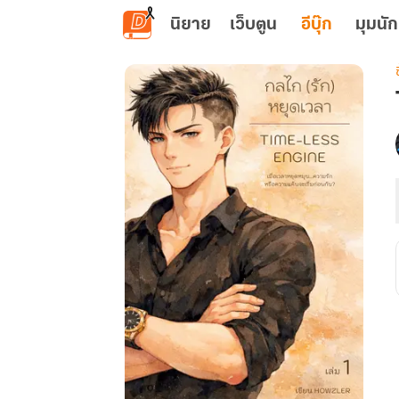
ข้ามไปยังเนื้อหาหลัก
นิยาย
เว็บตูน
อีบุ๊ก
มุมนัก
เ