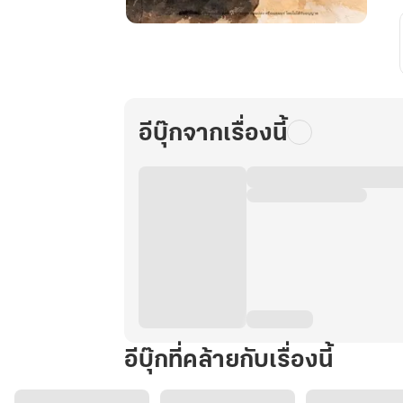
Time-
less
Engine
กลไก
(รัก)
อีบุ๊กจากเรื่องนี้
หยุด
เวลา
[เล่ม
1]
อีบุ๊กที่คล้ายกับเรื่องนี้