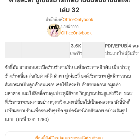
ตายล่ะสิ! ซูเปอร์มาร์เก็ตบ้านฉันดันข้ามมิติได้!
ซู
เล่ม 32
เปอร์
OfficeOnlybook
สำนักพิมพ์
มาร์เก็ต
นามปากกา
บ้าน
เรื่อง
OfficeOnlybook
ตาย
ฉัน
ล่ะ
ดัน
สิ!
40 ตอน
61.28K
422
3.6K
PG ทั่วไป
PDF/EPUB
4 พ.
ข้าม
ซู
สารบัญ
จำนวนคำ
จำนวนหน้า (A5)
ยอดวิว
ระดับเนื้อหา
ประเภทไฟล์
วันที่
มิติ
เปอร์
ได้!
มาร์เก็ต
ซังอี้อัน ลาออกและเปิดร้านชำตามฝัน แต่โชคชะตาพลิกผัน เมื่อ ประตู
บ้าน
เล่ม
ข้างร้านเชื่อมต่อกับต่างมิติ นำพา ลู่เจ๋อซวี่ องค์รัชทายาท ผู้หนีการลอบ
ฉัน
32
ดัน
สังหารมาเป็นลูกค้าคนแรก! เธอใช้ไหวพริบค้าขายแลกหยกมูลค่า
ข้าม
มหาศาล และได้สิทธิ์ควบคุมประตูมิติจาก วิญญาณประตูแห่งชีวิต! ขณะ
มิติ
ที่รัชทายาทรอดตายอย่างหวุดหวิดและเปลี่ยนไปเป็นคนละคน ซังอี้อันก็
ได้!
เตรียมขยายร้านเพื่อรองรับธุรกิจ ซูเปอร์มาร์เก็ตข้ามภพ อย่างเต็มรูป
แบบ! (บทที่ 1241-1280)
เรื่องนี้ยังมีในรูปแบบรายตอนให้อ่านด้วยนะ