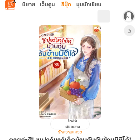
ข้ามไปยังเนื้อหาหลัก
นิยาย
เว็บตูน
อีบุ๊ก
มุมนักเขียน
โหลด
ตาย
ตัวอย่าง
ล่ะ
รักหวานแหวว
สิ!