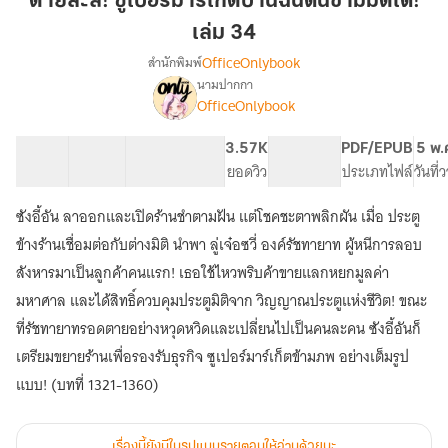
ตายล่ะสิ! ซูเปอร์มาร์เก็ตบ้านฉันดันข้ามมิติได้!
ซู
เล่ม 34
เปอร์
OfficeOnlybook
สำนักพิมพ์
มาร์เก็ต
นามปากกา
บ้าน
เรื่อง
OfficeOnlybook
ตาย
ฉัน
ล่ะ
ดัน
สิ!
40 ตอน
61.49K
413
3.57K
PG ทั่วไป
PDF/EPUB
5 พ.
ข้าม
ซู
สารบัญ
จำนวนคำ
จำนวนหน้า (A5)
ยอดวิว
ระดับเนื้อหา
ประเภทไฟล์
วันที
มิติ
เปอร์
ได้!
มาร์เก็ต
ซังอี้อัน ลาออกและเปิดร้านชำตามฝัน แต่โชคชะตาพลิกผัน เมื่อ ประตู
บ้าน
เล่ม
ข้างร้านเชื่อมต่อกับต่างมิติ นำพา ลู่เจ๋อซวี่ องค์รัชทายาท ผู้หนีการลอบ
ฉัน
34
ดัน
สังหารมาเป็นลูกค้าคนแรก! เธอใช้ไหวพริบค้าขายแลกหยกมูลค่า
ข้าม
มหาศาล และได้สิทธิ์ควบคุมประตูมิติจาก วิญญาณประตูแห่งชีวิต! ขณะ
มิติ
ที่รัชทายาทรอดตายอย่างหวุดหวิดและเปลี่ยนไปเป็นคนละคน ซังอี้อันก็
ได้!
เตรียมขยายร้านเพื่อรองรับธุรกิจ ซูเปอร์มาร์เก็ตข้ามภพ อย่างเต็มรูป
แบบ! (บทที่ 1321-1360)
เรื่องนี้ยังมีในรูปแบบรายตอนให้อ่านด้วยนะ