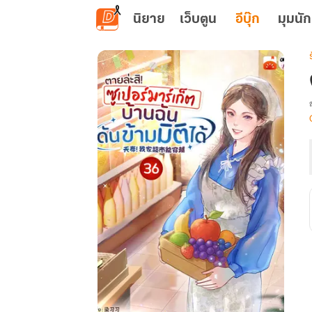
ข้ามไปยังเนื้อหาหลัก
นิยาย
เว็บตูน
อีบุ๊ก
มุมนัก
เ