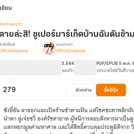
เขียน
รักหวานแหวว
ตายล่ะสิ! ซูเปอร์มาร์เก็ตบ้านฉันดันข้ามม
สำนักพิมพ์
นามปากกา
OfficeOnlybook
OfficeOnlybook
รื่อง
ตาย
ล่ะ
40 ตอน
63.87K
421
3.56K
PG ทั่วไป
PDF/EPUB
5 พ.ค. 
สิ!
สารบัญ
จำนวนคำ
จำนวนหน้า (A5)
ยอดวิว
ระดับเนื้อหา
ประเภทไฟล์
วันที่วาง
ซู
เปอร์
มาร์เก็ต
279
ตัวอย่าง
ซื้ออีบุ๊ก
บ้าน
ฉัน
ดัน
ซังอี้อัน ลาออกและเปิดร้านชำตามฝัน แต่โชคชะตาพลิกผัน เม
ข้าม
มิติ
นำพา ลู่เจ๋อซวี่ องค์รัชทายาท ผู้หนีการลอบสังหารมาเป็
ได้!
แลกหยกมูลค่ามหาศาล และได้สิทธิ์ควบคุมประตูมิติจาก ว