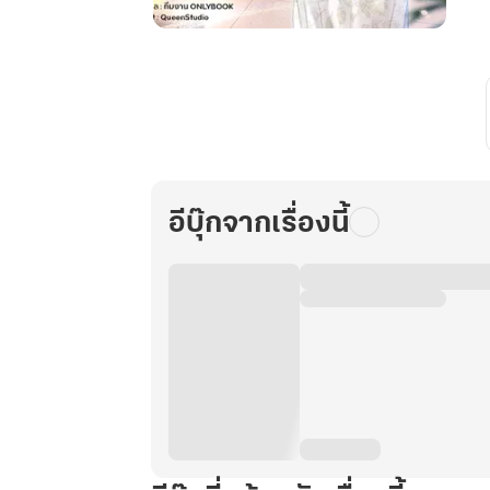
ตาย
ล่ะ
สิ!
ซู
เปอร์
มาร์เก็ต
บ้าน
อีบุ๊กจากเรื่องนี้
ฉัน
ดัน
ข้าม
มิติ
ได้!
เล่ม
36