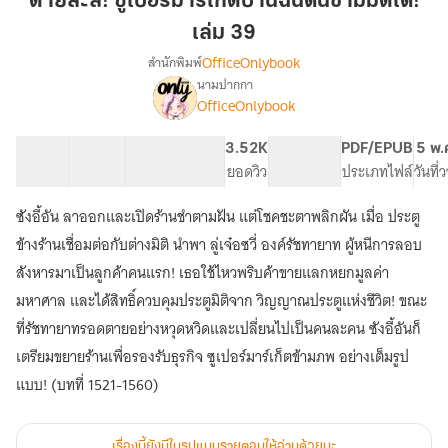
ตายล่ะสิ! ซูเปอร์มาร์เก็ตบ้านฉันดันข้ามมิติได้!
ซู
เล่ม 39
เปอร์
OfficeOnlybook
สำนักพิมพ์
มาร์เก็ต
นามปากกา
บ้าน
เรื่อง
OfficeOnlybook
ตาย
ฉัน
ล่ะ
ดัน
สิ!
40 ตอน
64.03K
435
3.52K
PG ทั่วไป
PDF/EPUB
5 พ.
ข้าม
ซู
สารบัญ
จำนวนคำ
จำนวนหน้า (A5)
ยอดวิว
ระดับเนื้อหา
ประเภทไฟล์
วันที
มิติ
เปอร์
ได้!
มาร์เก็ต
ซังอี้อัน ลาออกและเปิดร้านชำตามฝัน แต่โชคชะตาพลิกผัน เมื่อ ประตู
บ้าน
เล่ม
ข้างร้านเชื่อมต่อกับต่างมิติ นำพา ลู่เจ๋อซวี่ องค์รัชทายาท ผู้หนีการลอบ
ฉัน
39
ดัน
สังหารมาเป็นลูกค้าคนแรก! เธอใช้ไหวพริบค้าขายแลกหยกมูลค่า
ข้าม
มหาศาล และได้สิทธิ์ควบคุมประตูมิติจาก วิญญาณประตูแห่งชีวิต! ขณะ
มิติ
ที่รัชทายาทรอดตายอย่างหวุดหวิดและเปลี่ยนไปเป็นคนละคน ซังอี้อันก็
ได้!
เตรียมขยายร้านเพื่อรองรับธุรกิจ ซูเปอร์มาร์เก็ตข้ามภพ อย่างเต็มรูป
แบบ! (บทที่ 1521-1560)
เรื่องนี้ยังมีในรูปแบบรายตอนให้อ่านด้วยนะ