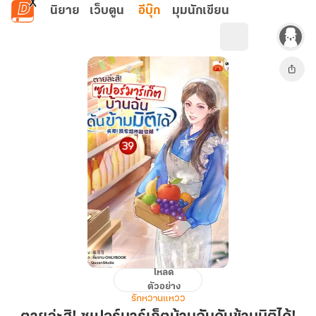
ข้ามไปยังเนื้อหาหลัก
นิยาย
เว็บตูน
อีบุ๊ก
มุมนักเขียน
โหลด
ตาย
ตัวอย่าง
ล่ะ
รักหวานแหวว
สิ!