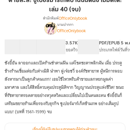
ตายล่ะสิ! ซูเปอร์มาร์เก็ตบ้านฉันดันข้ามมิติได้!
ซู
เล่ม 40 (จบ)
เปอร์
OfficeOnlybook
สำนักพิมพ์
มาร์เก็ต
นามปากกา
บ้าน
เรื่อง
OfficeOnlybook
ตาย
ฉัน
ล่ะ
ดัน
สิ!
39 ตอน
64.02K
417
3.57K
PG ทั่วไป
PDF/EPUB
5 พ.
ข้าม
ซู
สารบัญ
จำนวนคำ
จำนวนหน้า (A5)
ยอดวิว
ระดับเนื้อหา
ประเภทไฟล์
วันที
มิติ
เปอร์
ได้!
มาร์เก็ต
ซังอี้อัน ลาออกและเปิดร้านชำตามฝัน แต่โชคชะตาพลิกผัน เมื่อ ประตู
บ้าน
เล่ม
ข้างร้านเชื่อมต่อกับต่างมิติ นำพา ลู่เจ๋อซวี่ องค์รัชทายาท ผู้หนีการลอบ
ฉัน
40
ดัน
สังหารมาเป็นลูกค้าคนแรก! เธอใช้ไหวพริบค้าขายแลกหยกมูลค่า
(จบ)
ข้าม
มหาศาล และได้สิทธิ์ควบคุมประตูมิติจาก วิญญาณประตูแห่งชีวิต! ขณะ
มิติ
ที่รัชทายาทรอดตายอย่างหวุดหวิดและเปลี่ยนไปเป็นคนละคน ซังอี้อันก็
ได้!
เตรียมขยายร้านเพื่อรองรับธุรกิจ ซูเปอร์มาร์เก็ตข้ามภพ อย่างเต็มรูป
แบบ! (บทที่ 1561-1599) จบ
เรื่องนี้ยังมีในรูปแบบรายตอนให้อ่านด้วยนะ