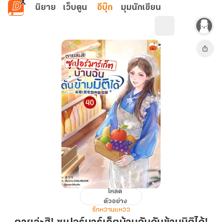
ข้ามไปยังเนื้อหาหลัก
นิยาย
เว็บตูน
อีบุ๊ก
มุมนักเขียน
โหลด
ตาย
ตัวอย่าง
ล่ะ
รักหวานแหวว
สิ!