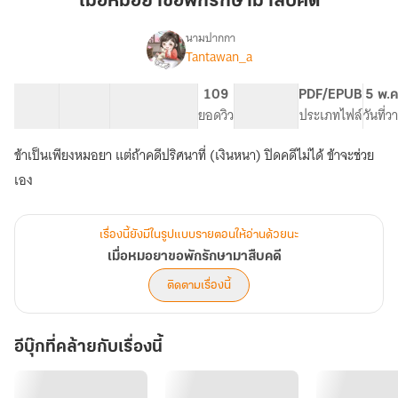
เมื่อหมอยาขอพักรักษามาสืบคดี
ขอ
พัก
นามปากกา
Tantawan_a
เรื่อง
รักษา
เมื่อ
มา
หมอ
21 ตอน
31.52K
169
109
PG ทั่วไป
PDF/EPUB
5 พ.ค
สืบ
ยา
สารบัญ
จำนวนคำ
จำนวนหน้า (A5)
ยอดวิว
ระดับเนื้อหา
ประเภทไฟล์
วันที่
คดี
ขอ
พัก
ข้าเป็นเพียงหมอยา แต่ถ้าคดีปริศนาที่ (เงินหนา) ปิดคดีไม่ได้ ข้าจะช่วย
รักษา
มา
เอง
สืบ
คดี
เรื่องนี้ยังมีในรูปแบบรายตอนให้อ่านด้วยนะ
เมื่อหมอยาขอพักรักษามาสืบคดี
ติดตามเรื่องนี้
อีบุ๊กที่คล้ายกับเรื่องนี้