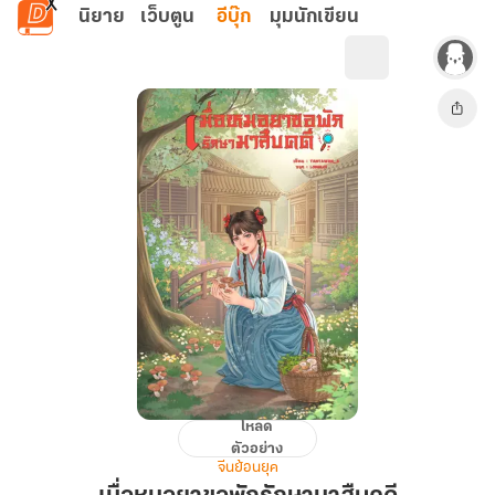
ข้ามไปยังเนื้อหาหลัก
นิยาย
เว็บตูน
อีบุ๊ก
มุมนักเขียน
โหลด
เมื่อ
ตัวอย่าง
หมอ
จีนย้อนยุค
ยา