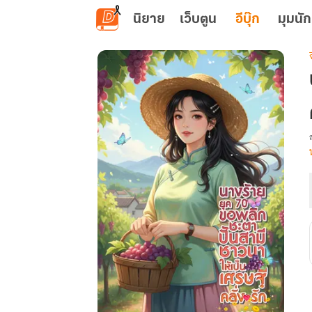
ข้ามไปยังเนื้อหาหลัก
นิยาย
เว็บตูน
อีบุ๊ก
มุมนัก
เ