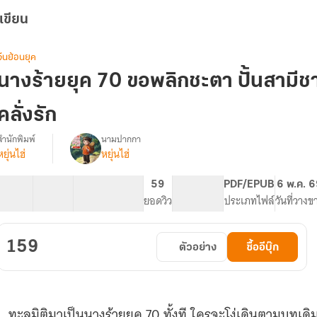
เขียน
จีนย้อนยุค
นางร้ายยุค 70 ขอพลิกชะตา ปั้นสามีชา
คลั่งรัก
สำนักพิมพ์
นามปากกา
หยุ่นไฮ่
หยุ่นไฮ่
รื่อง
นาง
ร้าย
17 ตอน
37.14K
203
59
PG ทั่วไป
PDF/EPUB
6 พ.ค. 
ยุค
สารบัญ
จำนวนคำ
จำนวนหน้า (A5)
ยอดวิว
ระดับเนื้อหา
ประเภทไฟล์
วันที่วางข
70
ขอ
พลิก
159
ตัวอย่าง
ซื้ออีบุ๊ก
ชะตา
ปั้น
สามี
ชาวนา
ให้
ทะลุมิติมาเป็นนางร้ายยุค 70 ทั้งที ใครจะโง่เดินตามบทเด