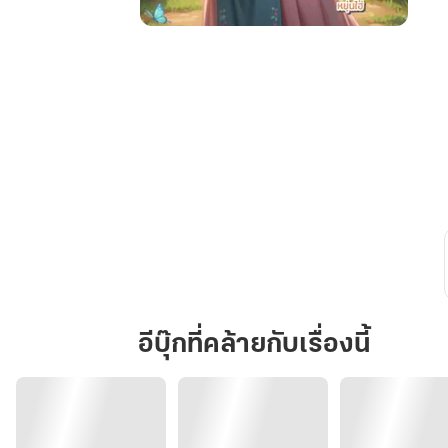
นาง
ร้าย
ยุค
70
ขอ
พลิก
ชะตา
ปั้น
สามี
ชาวนา
ให้
เป็น
เศรษฐี
อีบุ๊กที่คล้ายกับเรื่องนี้
คลั่ง
รัก