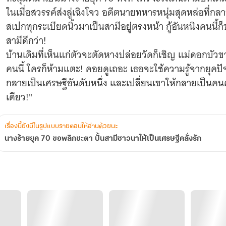
เป็น
ในเมื่อสวรรค์ส่งลู่เฉิงโจว อดีตนายทหารหนุ่มสุดหล่อที่กล
เศรษฐี
คลั่ง
สเปกทุกระเบียดนิ้วมาเป็นสามีอยู่ตรงหน้า กู้อันหนิงคนนี้ก
รัก
สามีดีกว่า!
บ้านเดิมที่เห็นแก่ตัวจะตัดหางปล่อยวัดก็เชิญ แม่ดอกบัว
คนนี้ ใครก็ห้ามแตะ! คอยดูเถอะ เธอจะใช้ความรู้จากยุคปัจจ
กลายเป็นเศรษฐีอันดับหนึ่ง และเปลี่ยนเขาให้กลายเป็นคน
เรื่องนี้ยังมีในรูปแบบรายตอนให้อ่านด้วยนะ
นางร้ายยุค 70 ขอพลิกชะตา ปั้นสามีชาวนาให้เป็นเศรษฐีคลั่งรัก