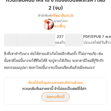
หวนกลับคืนมาครานี้ ข้าไม่ขอเป็นสตรีไร้ค่า เล่ม
มา
2 (จบ)
ครา
ครีษมายัน1638
สำนักพิมพ์
นี้
นามปากกา
ข้า
เรื่อง
หวงตี้ny
หวน
ไม่
กลับ
ขอ
คืน
18 ตอน
29.85K
198
237
PG ทั่วไป
PDF/EPUB
7 พ.ค
เป็น
มา
สารบัญ
จำนวนคำ
จำนวนหน้า (A5)
ยอดวิว
ระดับเนื้อหา
ประเภทไฟล์
วันที่
สตรี
ครา
ไร้
นี้
สิ่งที่เขาทำกับนาง ต่อให้ตายแล้วเกิดใหม่อีกพันครั้ง ก็ไม่อาจอภัย เช่น
ข้า
ค่า
นั้นชาติใหม่นี้นางจะใช้ชีวิตให้ดี จะปูทางให้เรียบ จะหาสามีใหม่ที่รู้จักรัก
ไม่
เล่ม
ขอ
หยกถนอมบุปผา ชะตาใหม่นี้นางจะเป็นคนขีดเส้นด้วยมือตนเอง!
2
เป็น
(จบ)
สตรี
ไร้
เรื่องนี้ยังมีในรูปแบบรายตอนให้อ่านด้วยนะ
ค่า
หวนกลับคืนมาครานี้ ข้าไม่ขอเป็นสตรีไร้ค่า
ติดตามเรื่องนี้