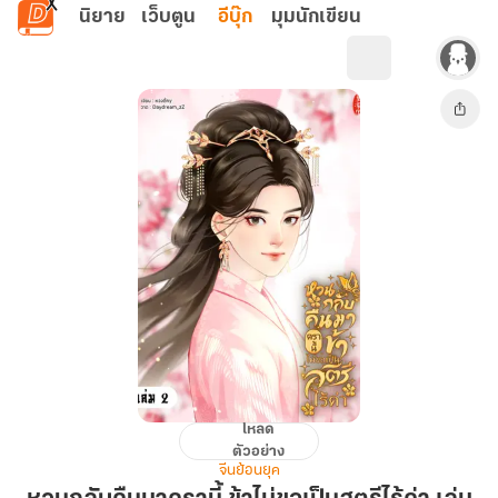
ข้ามไปยังเนื้อหาหลัก
นิยาย
เว็บตูน
อีบุ๊ก
มุมนักเขียน
โหลด
หวน
ตัวอย่าง
กลับ
จีนย้อนยุค
คืน