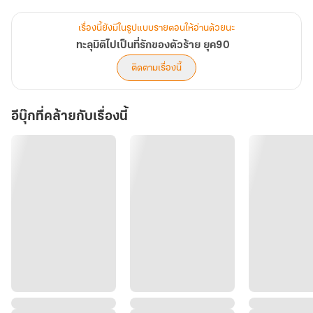
ในขณะที่นางเอกของเรื่องเป็นถึงหญิงสาวดวงชะตาปลาคาร์ป แสนโชคดี
มีดวงเด่น เป็นที่รักของเหล่าพระเอกและตัวร้าย มีแต่คนมะรุมมะตุ้มรุม
เรื่องนี้ยังมีในรูปแบบรายตอนให้อ่านด้วยนะ
รัก เหล่าชายหนุ่มต่างพากันเปย์ไม่ยั้ง เปย์แทบหมดตัว เปย์จนต้องร้องขอ
ทะลุมิติไปเป็นที่รักของตัวร้าย ยุค90
ชีวิต
ติดตามเรื่องนี้
ใช่! สามีตัวร้ายของเธอ ไล่จีบนางเอกอย่างบ้าคลั่ง ไม่คิดจะชายตามอง
เมียแต่งอย่างเธอแม้แต่นิดเดียว
อีบุ๊กที่คล้ายกับเรื่องนี้