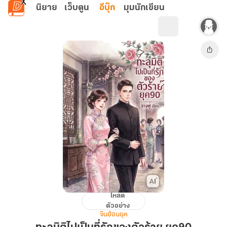
ข้ามไปยังเนื้อหาหลัก
นิยาย
เว็บตูน
อีบุ๊ก
มุมนักเขียน
โหลด
ทะลุ
ตัวอย่าง
มิติ
จีนย้อนยุค
ไป