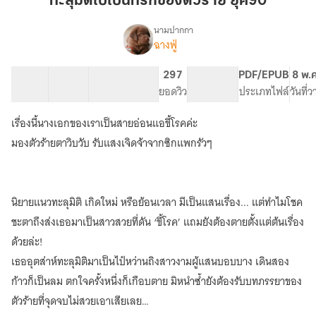
ทะลุมิติไปเป็นที่รักของตัวร้าย ยุค90
เป็น
ที่รัก
นามปากกา
ฉางฟู่
เรื่อง
ของ
ทะลุ
ตัว
มิติ
64 ตอน
89.43K
780
297
PG ทั่วไป
PDF/EPUB
8 พ.
ร้าย
ไป
สารบัญ
จำนวนคำ
จำนวนหน้า (A5)
ยอดวิว
ระดับเนื้อหา
ประเภทไฟล์
วันที่
ยุค90
เป็น
ที่รัก
เรื่องนี้นางเอกของเราเป็นสายอ่อนแอขี้โรคค่ะ
ของ
ตัว
มองตัวร้ายตาวิบวับ รับแสงเจิดจ้าจากซิกแพกรัวๆ
ร้าย
ยุค90
นิยายแนวทะลุมิติ เกิดใหม่ หรือย้อนเวลา มีเป็นแสนเรื่อง... แต่ทำไมโชค
ชะตาถึงส่งเธอมาเป็นสาวสวยที่ดัน ‘ขี้โรค’ แถมยังต้องตายตั้งแต่ต้นเรื่อง
ด้วยล่ะ!
เธออุตส่าห์ทะลุมิติมาเป็นไป๋หว่านถิงสาวงามผู้แสนบอบบาง เดินสอง
ก้าวก็เป็นลม ตกใจครั้งหนึ่งก็เกือบตาย มิหนำซ้ำยังต้องรับบทภรรยาของ
ตัวร้ายที่จุดจบไม่สวยเอาเสียเลย