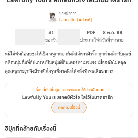
Lawfully Yours สเกตช์หัวใจ ใส่ไว้ในมาตรารัก
ช์
หัวใจ
นามปากกา
Lannalin (Aday6)
Lawfully
ใส่
เรื่อง
Yours
ไว้
สเกต
603
41
PG ทั่วไป
PDF
8 พ.ค. 69
ใน
ช์
จำนวนหน้า (A5)
ยอดวิว
ระดับเนื้อหา
ประเภทไฟล์
วันที่วางขาย
มาตรา
หัวใจ
รัก
ใส่
หนีไม่พ้นก็อ่อยซะให้เข็ด หนูเกลอาร์ตติสต์สาวตัวจี๊ด ถูกล่ามติดกับตุลย์
ไว้
อดีตหนุ่มติ๋มที่อัปเกรดเป็นหนุ่มตี๋อินเตอร์ดาเมจแรง เมื่อสลัดไม่หลุด
ใน
มาตรา
คุณหนูสายรุกจึงป่วนหัวใจรุ่นพี่มาดนิ่งให้คลั่งรักจนเสียอาการ
รัก
เรื่องนี้ยังมีในรูปแบบรายตอนให้อ่านด้วยนะ
Lawfully Yours สเกตช์หัวใจ ใส่ไว้ในมาตรารัก
ติดตามเรื่องนี้
อีบุ๊กที่คล้ายกับเรื่องนี้