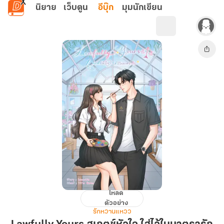
ข้ามไปยังเนื้อหาหลัก
นิยาย
เว็บตูน
อีบุ๊ก
มุมนักเขียน
โหลด
Lawfully
ตัวอย่าง
Yours
รักหวานแหวว
สเกต