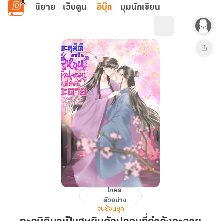
ข้ามไปยังเนื้อหาหลัก
นิยาย
เว็บตูน
อีบุ๊ก
มุมนักเขียน
โหลด
ทะลุ
ตัวอย่าง
มิติ
จีนย้อนยุค
มา