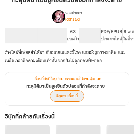
ทะลุมิติมาเป็นฮูหยินตัวปลอมที่กำลังจะตาย
เป็น
ฮู
นามปากกา
Rensaki
เรื่อง
หยิน
ทะลุ
ตัว
มิติ
38 ตอน
51K
380
63
PG ทั่วไป
PDF/EPUB
8 พ.
ปลอม
มา
สารบัญ
จำนวนคำ
จำนวนหน้า (A5)
ยอดวิว
ระดับเนื้อหา
ประเภทไฟล์
วันที่
ที่
เป็น
ฮู
กำลัง
ร่างใหม่ที่เฟยหย่าได้มา ดันอ่อนแอและขี้โรค แถมยังถูกวางยาพิษ และ
หยิน
จะ
ตัว
ตาย
ปลอม
ที่
กำลัง
เรื่องนี้ยังมีในรูปแบบรายตอนให้อ่านด้วยนะ
จะ
ทะลุมิติมาเป็นฮูหยินตัวปลอมที่กำลังจะตาย
ตาย
ติดตามเรื่องนี้
อีบุ๊กที่คล้ายกับเรื่องนี้