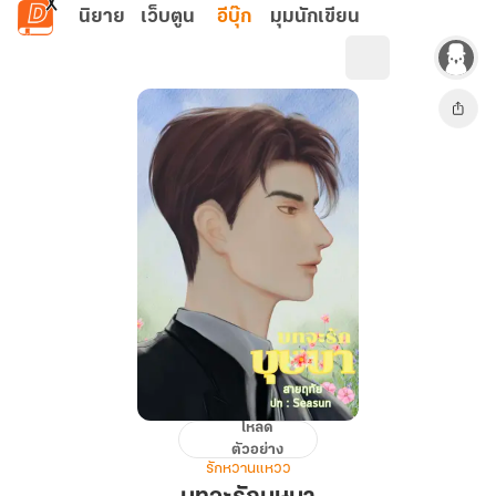
ข้ามไปยังเนื้อหาหลัก
นิยาย
เว็บตูน
อีบุ๊ก
มุมนักเขียน
โหลด
บท
ตัวอย่าง
จะ
รักหวานแหวว
รัก