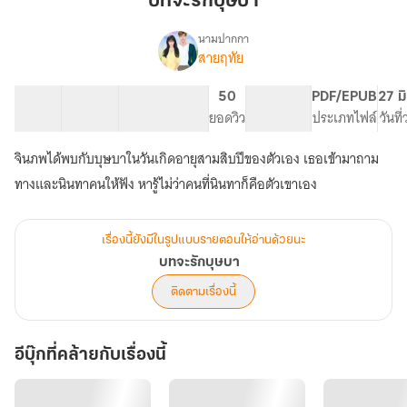
บทจะรักบุษบา
บุษบา
นามปากกา
สายฤทัย
เรื่อง
บท
จะ
37 ตอน
102.34K
371
50
PG ทั่วไป
PDF/EPUB
27 ม
รัก
สารบัญ
จำนวนคำ
จำนวนหน้า (A5)
ยอดวิว
ระดับเนื้อหา
ประเภทไฟล์
วันที
บุษบา
จินภพได้พบกับบุษบาในวันเกิดอายุสามสิบปีของตัวเอง เธอเข้ามาถาม
ทางและนินทาคนให้ฟัง หารู้ไม่ว่าคนที่นินทาก็คือตัวเขาเอง
เรื่องนี้ยังมีในรูปแบบรายตอนให้อ่านด้วยนะ
บทจะรักบุษบา
ติดตามเรื่องนี้
อีบุ๊กที่คล้ายกับเรื่องนี้