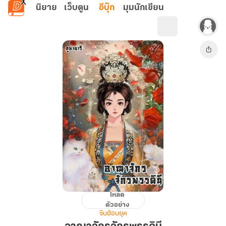
ข้ามไปยังเนื้อหาหลัก
นิยาย
เว็บตูน
อีบุ๊ก
มุมนักเขียน
โหลด
อาณาจักร
ตัวอย่าง
จักรพรรดิ
จีนย้อนยุค
นี