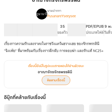
อาณาจักรจักรพรรดินี
นามปากกา
PusanareYseeysee
เรื่อง
อาณาจักร
จักรพรรดิ
96 ตอน
172.56K
711
35
PG ทั่วไป
PDF/EPUB
9 พ.
นี
สารบัญ
จำนวนคำ
จำนวนหน้า (A5)
ยอดวิว
ระดับเนื้อหา
ประเภทไฟล์
วันที
เรื่องราวความรักและราคะในราชวังแคว้นฮวางเฮย ของจักรพรรดินี
"ฉิงเฟ่ย" ที่มาพร้อมกับเรื่องราวลึกลับ การลอบฆ่า และรักแท้ NC25+
เรื่องนี้ยังมีในรูปแบบรายตอนให้อ่านด้วยนะ
อาณาจักรจักรพรรดินี
ติดตามเรื่องนี้
อีบุ๊กที่คล้ายกับเรื่องนี้