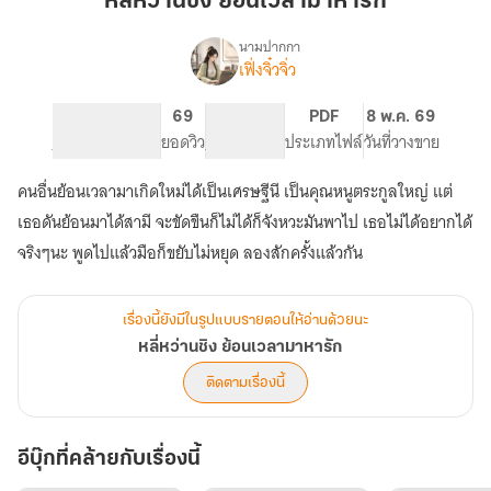
หลี่หว่านชิง ย้อนเวลามาหารัก
ย้อน
เวลา
นามปากกา
เฟิ่งจิ๋วจิ่ว
เรื่อง
มา
หลี่
หา
หว่าน
154
69
NC 18
PDF
8 พ.ค. 69
รัก
ชิง
จำนวนหน้า (A5)
ยอดวิว
ระดับเนื้อหา
ประเภทไฟล์
วันที่วางขาย
ย้อน
เวลา
คนอื่นย้อนเวลามาเกิดใหม่ได้เป็นเศรษฐีนี เป็นคุณหนูตระกูลใหญ่ แต่
มา
หา
เธอดันย้อนมาได้สามี จะขัดขืนก็ไม่ได้ก็จังหวะมันพาไป เธอไม่ได้อยากได้
รัก
จริงๆนะ พูดไปแล้วมือก็ขยับไม่หยุด ลองสักครั้งแล้วกัน
เรื่องนี้ยังมีในรูปแบบรายตอนให้อ่านด้วยนะ
หลี่หว่านชิง ย้อนเวลามาหารัก
ติดตามเรื่องนี้
อีบุ๊กที่คล้ายกับเรื่องนี้