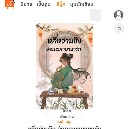
ข้ามไปยังเนื้อหาหลัก
นิยาย
เว็บตูน
อีบุ๊ก
มุมนักเขียน
โหลด
หลี่
ตัวอย่าง
หว่าน
จีนย้อนยุค
ชิง