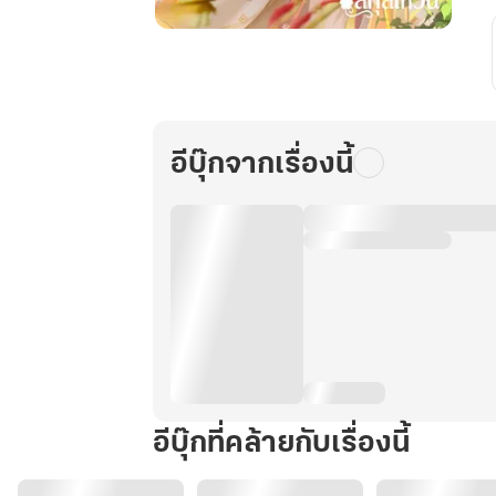
วาสนา
รัก
ฉบับ
คุณ
หนู
อีบุ๊กจากเรื่องนี้
สกุล
เห
วิน
เล่ม
1
อีบุ๊กที่คล้ายกับเรื่องนี้