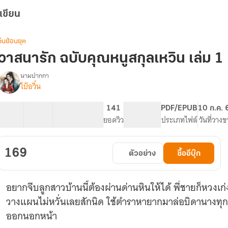
เขียน
จีนย้อนยุค
วาสนารัก ฉบับคุณหนูสกุลเหวิน เล่ม 1
นามปากกา
ไป๋อวิ๋น
รื่อง
วาสนา
รัก
18 ตอน
42.42K
203
141
PG ทั่วไป
PDF/EPUB
10 ก.ค. 
ฉบับ
สารบัญ
จำนวนคำ
จำนวนหน้า (A5)
ยอดวิว
ระดับเนื้อหา
ประเภทไฟล์
วันที่วาง
คุณ
หนู
สกุล
169
ตัวอย่าง
ซื้ออีบุ๊ก
เห
วิน
อยากจีบลูกสาวบ้านนี้ต้องผ่านด่านหินให้ได้ พี่ชายก็หวงเก่ง 
วางแผนไม่หวั่นเลยสักนิด ใช้ตำราหายากมาล่อบิดานางทุกวั
ออกนอกหน้า