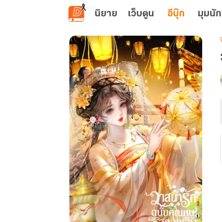
ข้ามไปยังเนื้อหาหลัก
นิยาย
เว็บตูน
อีบุ๊ก
มุมนัก
เ