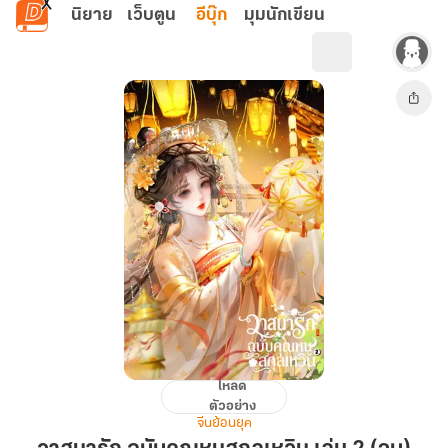
ข้ามไปยังเนื้อหาหลัก
นิยาย
เว็บตูน
อีบุ๊ก
มุมนักเขียน
โหลด
วาสนา
ตัวอย่าง
รัก
จีนย้อนยุค
ฉบับ