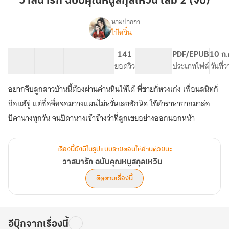
วาสนารัก ฉบับคุณหนูสกุลเหวิน เล่ม 2 (จบ)
คุณ
หนู
นามปากกา
ไป๋อวิ๋น
เรื่อง
สกุล
วาสนา
เห
รัก
20 ตอน
44.13K
210
141
PG ทั่วไป
PDF/EPUB
10 ก.
วิน
ฉบับ
สารบัญ
จำนวนคำ
จำนวนหน้า (A5)
ยอดวิว
ระดับเนื้อหา
ประเภทไฟล์
วันที่
เล่ม
คุณ
หนู
2
อยากจีบลูกสาวบ้านนี้ต้องผ่านด่านหินให้ได้ พี่ชายก็หวงเก่ง เพื่อนสนิทก็
สกุล
(จบ)
เห
ถือแส้ขู่ แต่ซื่อจื่อจอมวางแผนไม่หวั่นเลยสักนิด ใช้ตำราหายากมาล่อ
วิน
บิดานางทุกวัน จนบิดานางเข้าข้างว่าที่ลูกเขยอย่างออกนอกหน้า
เรื่องนี้ยังมีในรูปแบบรายตอนให้อ่านด้วยนะ
วาสนารัก ฉบับคุณหนูสกุลเหวิน
ติดตามเรื่องนี้
อีบุ๊กจากเรื่องนี้