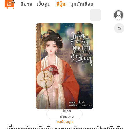
ข้ามไปยังเนื้อหาหลัก
นิยาย
เว็บตูน
อีบุ๊ก
มุมนักเขียน
โหลด
เมื่อ
ตัวอย่าง
นาง
จีนย้อนยุค
ร้าย