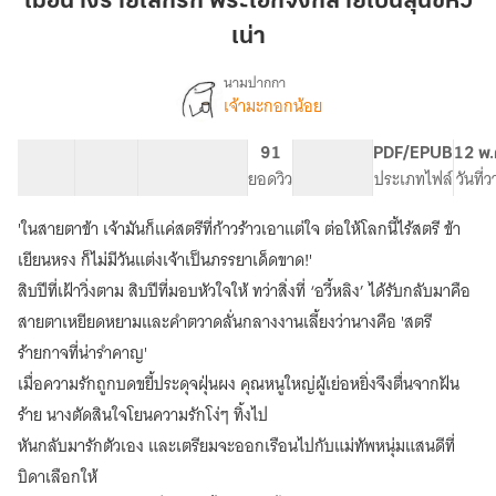
เมื่อนางร้ายเลิกรัก พระเอกจึงกลายเป็นสุนัขหัว
เลิก
เน่า
รัก
พระเอก
นามปากกา
จึง
เจ้ามะกอกน้อย
เรื่อง
เมื่อ
กลาย
นาง
เป็น
20 ตอน
50.81K
198
91
PG ทั่วไป
PDF/EPUB
12 พ.
ร้าย
สารบัญ
จำนวนคำ
สุนัข
จำนวนหน้า (A5)
ยอดวิว
ระดับเนื้อหา
ประเภทไฟล์
วันที่
เลิก
หัว
รัก
'ในสายตาข้า เจ้ามันก็แค่สตรีที่ก้าวร้าวเอาแต่ใจ ต่อให้โลกนี้ไร้สตรี ข้า
เน่า
พระเอก
จึง
เยียนหรง ก็ไม่มีวันแต่งเจ้าเป็นภรรยาเด็ดขาด!'
กลาย
สิบปีที่เฝ้าวิ่งตาม สิบปีที่มอบหัวใจให้ ทว่าสิ่งที่ ‘อวี้หลิง’ ได้รับกลับมาคือ
เป็น
สายตาเหยียดหยามและคำตวาดลั่นกลางงานเลี้ยงว่านางคือ 'สตรี
สุนัข
หัว
ร้ายกาจที่น่ารำคาญ'
เน่า
เมื่อความรักถูกบดขยี้ประดุจฝุ่นผง คุณหนูใหญ่ผู้เย่อหยิ่งจึงตื่นจากฝัน
ร้าย นางตัดสินใจโยนความรักโง่ๆ ทิ้งไป
หันกลับมารักตัวเอง และเตรียมจะออกเรือนไปกับแม่ทัพหนุ่มแสนดีที่
บิดาเลือกให้