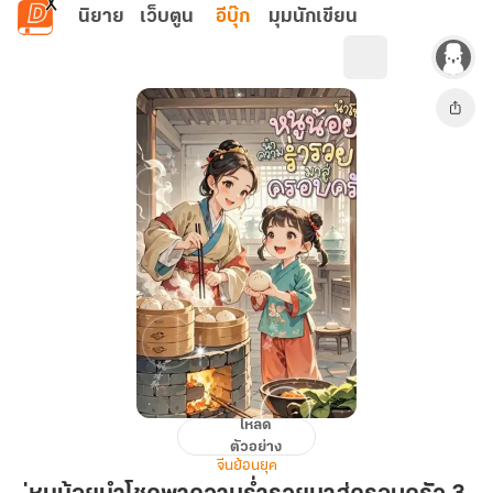
ข้ามไปยังเนื้อหาหลัก
นิยาย
เว็บตูน
อีบุ๊ก
มุมนักเขียน
โหลด
ตัวอย่าง
หนู
จีนย้อนยุค
น้อย