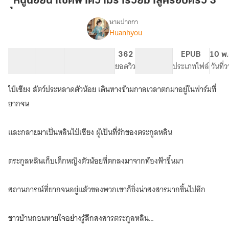
ุ่หนูน้อยนำโชคพาความร่ำรวยมาสู่ครอบครัว 3
นำ
โชค
นามปากกา
Huanhyou
เรื่อง
พา
หนู
ความ
น้อย
40 ตอน
70.74K
261
362
PG ทั่วไป
EPUB
10 พ.
ร่ำรวย
นำ
สารบัญ
จำนวนคำ
จำนวนหน้า (A5)
ยอดวิว
ระดับเนื้อหา
ประเภทไฟล์
วันที่
มา
โชค
พา
สู่
ไป๋เซียง สัตว์ประหลาดตัวน้อย เดินทางข้ามกาลเวลาตกมาอยู่ในฟาร์มที่
ความ
ครอบครัว
ร่ำรวย
ยากจน
3
มา
สู่
และกลายมาเป็นหลินไป๋เซียง ผู้เป็นที่รักของตระกูลหลิน
ครอบครัว
ตระกูลหลินเก็บเด็กหญิงตัวน้อยที่ตกลงมาจากท้องฟ้าขึ้นมา
สถานการณ์ที่ยากจนอยู่แล้วของพวกเขาก็ยิ่งน่าสงสารมากขึ้นไปอีก
ชาวบ้านถอนหายใจอย่างรู้สึกสงสารตระกูลหลิน