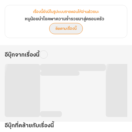
บางครั้งยังให้ความช่วยเหลือเล็ก ๆ น้อย ๆ
เรื่องนี้ยังมีในรูปแบบรายตอนให้อ่านด้วยนะ
หนูน้อยนำโชคพาความร่ำรวยมาสู่ครอบครัว
เพื่อให้ตระกูลหลินไม่ต้องมีชีวิตอยู่อย่างทุกข์ระทมเกินไป
ติดตามเรื่องนี้
แต่วันเวลาที่ยากลำบากตามที่คาดหวังไว้กลับมาไม่ถึง
อีบุ๊กจากเรื่องนี้
ตระกูลหลินสามารถพลิกสถานการณ์กลับมาได้
ผู้เฒ่าหลิน ผู้ที่เคยเป็นอัมพาตอยู่บนเตียงและเท้าข้างหนึ่งเหยียบอยู่ใน
ปรโลก
ได้ฟื้นขึ้นมาอย่างน่าอัศจรรย์
ใบหน้าที่เสียโฉมของพี่ชายคนโตของตระกูลหลินได้รับการฟื้นฟูแล้ว
อีบุ๊กที่คล้ายกับเรื่องนี้