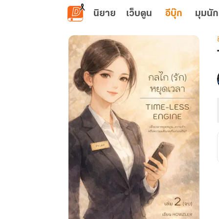
ข้ามไปยังเนื้อหาหลัก
นิยาย
เว็บตูน
อีบุ๊ก
มุมนัก
เ