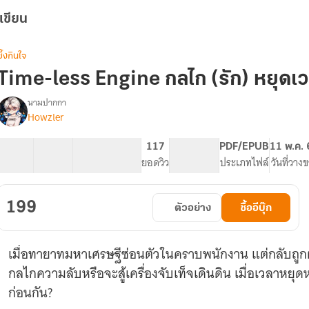
เขียน
ซึ้งกินใจ
Time-less Engine กลไก (รัก) หยุดเว
นามปากกา
Howzler
[ภาค
รื่อง
3
มี
30 ตอน
67.78K
349
117
PG ทั่วไป
PDF/EPUB
11 พ.ค.
E-
สารบัญ
จำนวนคำ
จำนวนหน้า (A5)
ยอดวิว
ระดับเนื้อหา
ประเภทไฟล์
วันที่วาง
Book]
Time-
less
199
ตัวอย่าง
ซื้ออีบุ๊ก
Engine:
กลไก
(รัก)
เมื่อทายาทมหาเศรษฐีซ่อนตัวในคราบพนักงาน แต่กลับถูกผู
หยุด
เวลา
กลไกความลับหรือจะสู้เครื่องจับเท็จเดินดิน เมื่อเวลาหยุ
ก่อนกัน?