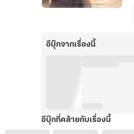
Time-
less
Engine
กลไก
(รัก)
อีบุ๊กจากเรื่องนี้
หยุด
เวลา
[เล่ม
2]
จบ
อีบุ๊กที่คล้ายกับเรื่องนี้