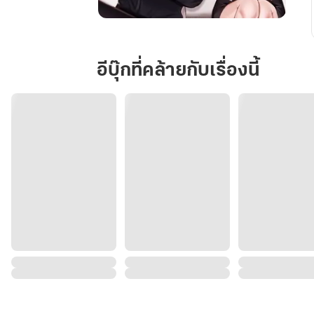
นาย
เพลย์บอย
สะดุด
อีบุ๊กที่คล้ายกับเรื่องนี้
รัก