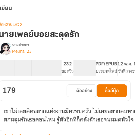
เขียน
รักหวานแหวว
นายเพลย์บอยสะดุดรัก
นามปากกา
Melina_23
รื่อง
นาย
เพลย์บอย
37 ตอน
81.45K
511
232
PG ทั่วไป
PDF/EPUB
12 พ.ค.
สะดุด
สารบัญ
จำนวนคำ
จำนวนหน้า (A5)
ยอดวิว
ระดับเนื้อหา
ประเภทไฟล์
วันที่วาง
รัก
179
ตัวอย่าง
ซื้ออีบุ๊ก
เขาไม่เคยคิดอยากแต่งงานมีครอบครัว ไม่เคยอยากคบหาดูใจ
ตกหลุมรักเธอตอนไหน รู้ตัวอีกทีก็คลั่งรักเธอจนหมดหัวใจ