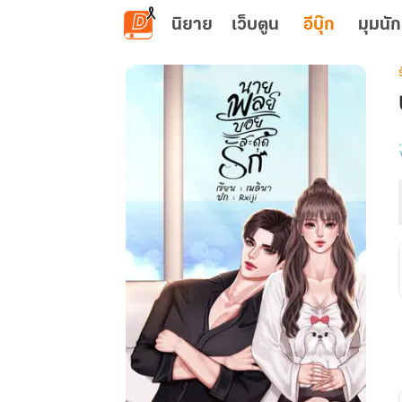
ข้ามไปยังเนื้อหาหลัก
นิยาย
เว็บตูน
อีบุ๊ก
มุมนัก
เ