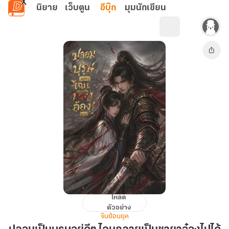
ข้ามไปยังเนื้อหาหลัก
นิยาย
เว็บตูน
อีบุ๊ก
มุมนักเขียน
โหลด
ปลอม
ตัวอย่าง
เป็น
จีนย้อนยุค
บุรุษ