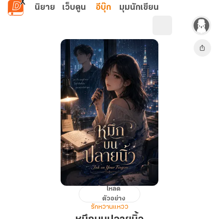
ข้ามไปยังเนื้อหาหลัก
นิยาย
เว็บตูน
อีบุ๊ก
มุมนักเขียน
โหลด
หมึก
ตัวอย่าง
บน
รักหวานแหวว
ปลาย