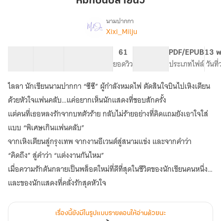
หมึกบนปลายนิ้ว
นิ้ว
นามปากกา
Xixi_Milju
เรื่อง
หมึก
บน
38 ตอน
121.94K
611
61
PG ทั่วไป
PDF/EPUB
13 พ
ปลาย
สารบัญ
จำนวนคำ
จำนวนหน้า (A5)
ยอดวิว
ระดับเนื้อหา
ประเภทไฟล์
วันที
นิ้ว
(มี
ไลลา นักเขียนนามปากกา “ซีซี” ผู้กำลังหมดไฟ ตัดสินใจบินไปเหิงเตียน
E-
Book)
ด้วยหัวใจแฟนคลับ…แค่อยากเห็นนักแสดงที่ชอบสักครั้ง
แต่คนที่เธอหลงรักจากบทตัวร้าย กลับไม่ร้ายอย่างที่คิดแถมยังเอาใจใส่
แบบ “พิเศษเกินแฟนคลับ”
จากเหิงเตียนสู่กรุงเทพ จากงานอีเวนต์สู่สนามแข่ง และจากคำว่า
“คิดถึง” สู่คำว่า “แต่งงานกันไหม”
เมื่อความรักดันกลายเป็นพล็อตใหม่ที่ดีที่สุดในชีวิตของนักเขียนคนหนึ่ง…
เรื่องนี้ยังมีในรูปแบบรายตอนให้อ่านด้วยนะ