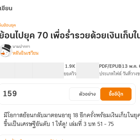
เขียน
จีนย้อนยุค
ย้อนไปยุค 70 เพื่อร่ำรวยด้วยเงินเก็บใน
นามปากกา
หลันอินเซวียน
รื่อง
ย้อน
ไป
26 ตอน
69.1K
307
1.9K
PG ทั่วไป
PDF/EPUB
13 พ.ค.
ยุค
สารบัญ
จำนวนคำ
จำนวนหน้า (A5)
ยอดวิว
ระดับเนื้อหา
ประเภทไฟล์
วันที่วาง
70
เพื่อ
ร่ำรวย
159
ตัวอย่าง
ซื้ออีบุ๊ก
ด้วย
เงิน
เก็บ
มีโอกาสย้อนกลับมาตอนอายุ 18 อีกครั้งพร้อมเงินเก็บในยุคป
ใน
ยุค
ขึ้นเป็นเศรษฐีอันดับ 1 ให้ดู! เล่มที่ 3 บท 51 - 75
ปัจจุบัน