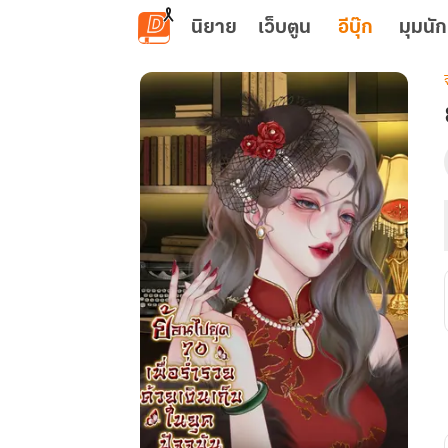
ข้ามไปยังเนื้อหาหลัก
นิยาย
เว็บตูน
อีบุ๊ก
มุมนัก
เ