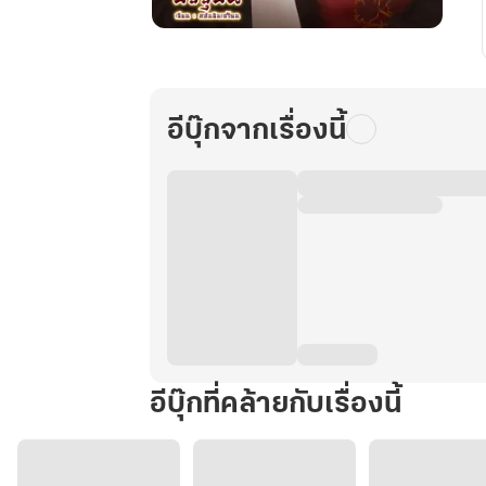
ย้อน
ไป
ยุค
70
อีบุ๊กจากเรื่องนี้
เพื่อ
ร่ำรวย
ด้วย
เงิน
เก็บ
ใน
ยุค
ปัจจุบัน
เล่ม
3
อีบุ๊กที่คล้ายกับเรื่องนี้