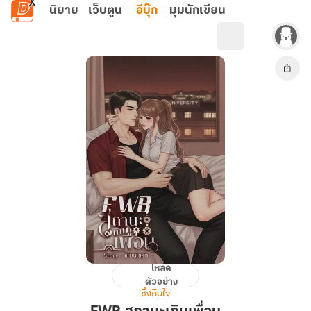
ข้ามไปยังเนื้อหาหลัก
นิยาย
เว็บตูน
อีบุ๊ก
มุมนักเขียน
โหลด
FWB
ตัวอย่าง
สถานะ
ซึ้งกินใจ
เกิน