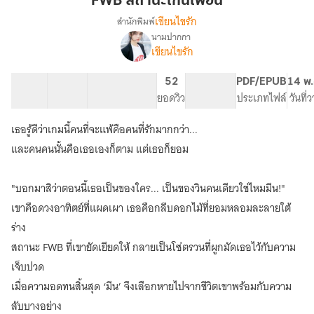
FWB สถานะเกินเพื่อน
เพื่อน
เขียนไขรัก
สำนักพิมพ์
นามปากกา
FWB
เรื่อง
เขียนไขรัก
ส
ถาะ
15 ตอน
17.61K
114
52
PG ทั่วไป
PDF/EPUB
14 พ.
เกิน
สารบัญ
จำนวนคำ
จำนวนหน้า (A5)
ยอดวิว
ระดับเนื้อหา
ประเภทไฟล์
วันที่
เพื่อน
เธอรู้ดีว่าเกมนี้คนที่จะแพ้คือคนที่รักมากกว่า...
และคนคนนั้นคือเธอเองก็ตาม แต่เธอก็ยอม
"บอกมาสิว่าตอนนี้เธอเป็นของใคร... เป็นของวินคนเดียวใช่ไหมมีน!"
เขาคือดวงอาทิตย์ที่แผดเผา เธอคือกลีบดอกไม้ที่ยอมหลอมละลายใต้
ร่าง
สถานะ FWB ที่เขายัดเยียดให้ กลายเป็นโซ่ตรวนที่ผูกมัดเธอไว้กับความ
เจ็บปวด
เมื่อความอดทนสิ้นสุด ‘มีน’ จึงเลือกหายไปจากชีวิตเขาพร้อมกับความ
ลับบางอย่าง