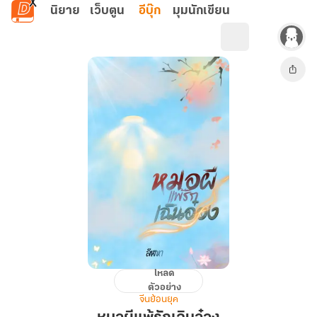
ข้ามไปยังเนื้อหาหลัก
นิยาย
เว็บตูน
อีบุ๊ก
มุมนักเขียน
โหลด
หมอผี
ตัวอย่าง
แพ้
จีนย้อนยุค
รัก