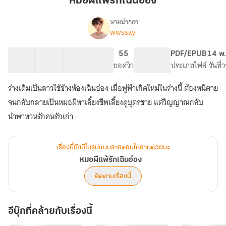
หมอผีแพ้รักเฉินอ๋อง
เฉิ
นอ๋
นามปากกา
wwssay
เรื่อง
อง
หมอผี
แพ้
30 ตอน
44.64K
302
55
PG ทั่วไป
PDF/EPUB
14 พ.
รัก
สารบัญ
จำนวนคำ
จำนวนหน้า (A5)
ยอดวิว
ระดับเนื้อหา
ประเภทไฟล์
วันที่
เฉิ
นอ๋
ร่างเดิมเป็นสาวใช้ข้างห้องเฉินอ๋อง เมื่อฟูฟ้าเกิดใหม่ในร่างนี้ ต้องหนีตาย
อง
จนกลับกลายเป็นหมอผีหาเลี้ยงชีพเลี้ยงดูบุตรชาย แต่วิญญาณกลับ
นำพาหวนรักคนรักเก่า
เรื่องนี้ยังมีในรูปแบบรายตอนให้อ่านด้วยนะ
หมอผีแพ้รักเฉินอ๋อง
ติดตามเรื่องนี้
อีบุ๊กที่คล้ายกับเรื่องนี้