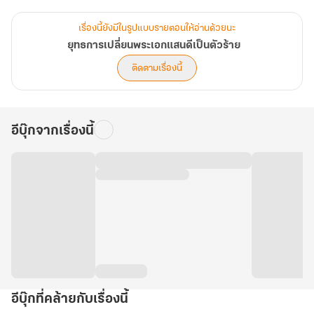
ปกป้องชีวิตใครไม่ได้ นางนี่แหละจะเปลี่ยนพระเอกแสนดีคนนี้ ให้กลาย
เป็น ‘ตัวร้าย’ ที่ทั้งใต้หล้าต้องยอมสยบ!
เรื่องนี้ยังมีในรูปแบบรายตอนให้อ่านด้วยนะ
.................
ยุทธการเปลี่ยนพระเอกแสนดีเป็นตัวร้าย
3 เล่มจบนะคะ ขอฝากลูกสาวคนใหม่ด้วย
ติดตามเรื่องนี้
อีบุ๊กจากเรื่องนี้
อีบุ๊กที่คล้ายกับเรื่องนี้