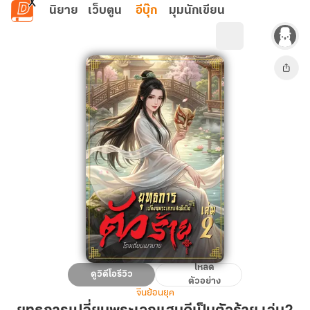
ข้ามไปยังเนื้อหาหลัก
นิยาย
เว็บตูน
อีบุ๊ก
มุมนักเขียน
โหลด
ยุทธการ
ดูวิดีโอรีวิว
ตัวอย่าง
เปลี่ยน
จีนย้อนยุค
พระเอก