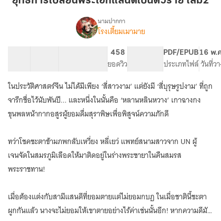
ยุทธการเปลี่ยนพระเอกแสนดีเป็นตัวร้าย เล่ม2
แสน
ดี
นามปากกา
โรงเตี้ยมเมามาย
เรื่อง
เป็น
ยุทธการ
ตัว
เปลี่ยน
6 ตอน
56.3K
389
458
PG ทั่วไป
PDF/EPUB
16 พ.
ร้าย
พระเอก
สารบัญ
จำนวนคำ
จำนวนหน้า (A5)
ยอดวิว
ระดับเนื้อหา
ประเภทไฟล์
วันที่ว
เล่ม2
แสน
ดี
ในประวัติศาสตร์จีน ไม่ได้มีเพียง ‘สี่สาวงาม’ แต่ยังมี ‘สี่บุรุษรูปงาม’ ที่ถูก
เป็น
ตัว
จารึกชื่อไว้นับพันปี... และหนึ่งในนั้นคือ ‘หลานหลินหวาง’ เกาฉางกง
ร้าย
ขุนพลหน้ากากอสูรผู้ยอมดื่มสุราพิษเพื่อพิสูจน์ความภักดี
ทว่าโชคชะตาข้ามภพกลับเหวี่ยง หลี่เยว่ แพทย์สนามสาวจาก UN ผู้
เจนจัดในสมรภูมิเลือดให้มาติดอยู่ในร่างพระชายาในคืนสมรส
พระราชทาน!
เมื่อต้องแต่งกับสามีแสนดีที่ยอมตายแต่ไม่ยอมกบฏ ในเมื่อชาตินี้ชะตา
ผูกกันแล้ว นางจะไม่ยอมให้เขาตายอย่างไร้ค่าเช่นนั้นอีก! หากความดีมัน